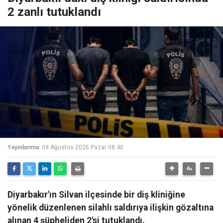
2 zanlı tutuklandı
Yayınlanma:
09 Ağustos 2026 Pazar 08:40
Diyarbakır'ın Silvan ilçesinde bir diş kliniğine
yönelik düzenlenen silahlı saldırıya ilişkin gözaltına
alınan 4 şüpheliden 2'si tutuklandı.