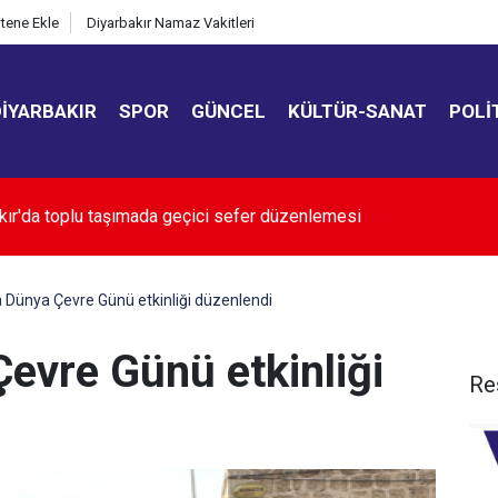
itene Ekle
Diyarbakır Namaz Vakitleri
DIYARBAKIR
SPOR
GÜNCEL
KÜLTÜR-SANAT
POLI
da tefecilik operasyonu: 6 şüpheli tutuklandı
a Dünya Çevre Günü etkinliği düzenlendi
evre Günü etkinliği
Re