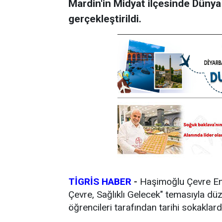
Mardin'in Midyat ilçesinde Düny
gerçekleştirildi.
TİGRİS HABER
-
Haşimoğlu Çevre Ent
Çevre, Sağlıklı Gelecek" temasıyla dü
öğrencileri tarafından tarihi sokaklard