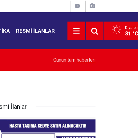
Diyarba
TIKA
RESMI İLANLAR
31 °
11:23
Kuşadası Belediyesi’ne operasyon: 15 gözaltı
Günün tüm
haberleri
smi İlanlar