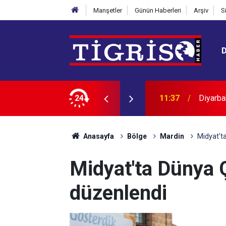
Manşetler
Günün Haberleri
Arşiv
S
çici sefer düzenlemesi
24
11:26
Elazığ’
Anasayfa
Bölge
Mardin
Midyat't
Midyat'ta Dünya Ç
düzenlendi