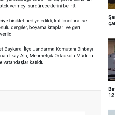
stek vermeyi sürdüreceklerini belirtti.
Şa
iye bisiklet hediye edildi, katılımcılara ise
çar
nulu dergiler, boyama kitapları ve geri
erildi.
et Baykara, İlçe Jandarma Komutanı Binbaşı
enan İlkay Alp, Mehmetçik Ortaokulu Müdürü
e vatandaşlar katıldı.
Ba
12 