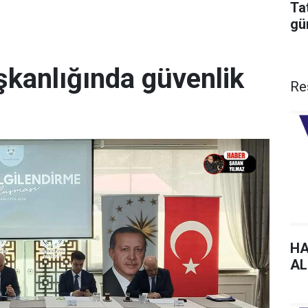
Ta
gü
şkanlığında güvenlik
Re
HA
AL