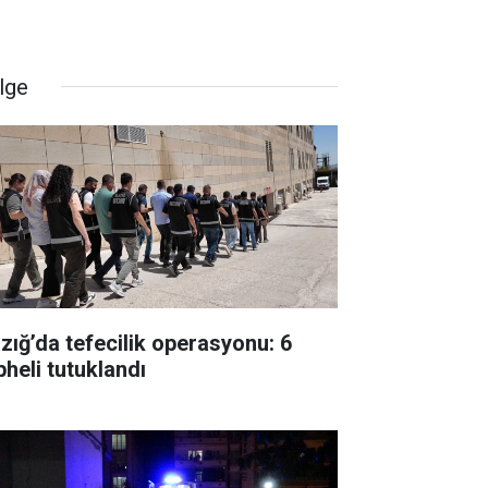
lge
azığ’da tefecilik operasyonu: 6
pheli tutuklandı