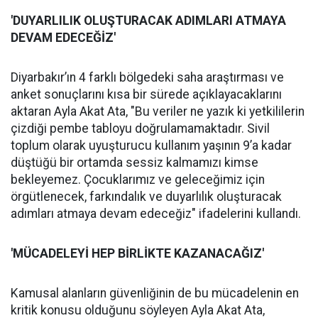
'DUYARLILIK OLUŞ
TURACAK ADIMLARI ATMAYA
DEVAM EDECE
Ğİ
Z'
Diyarbakır’ın 4 farklı bölgedeki saha araştırması ve
anket sonuçlarını kısa bir sürede açıklayacaklarını
aktaran Ayla Akat Ata, "Bu veriler ne yazık ki yetkililerin
çizdiği pembe tabloyu doğrulamamaktadır. Sivil
toplum olarak uyuşturucu kullanım yaşının 9’a kadar
düştüğü bir ortamda sessiz kalmamızı kimse
bekleyemez. Çocuklarımız ve geleceğimiz için
örgütlenecek, farkındalık ve duyarlılık oluşturacak
adımları atmaya devam edeceğiz" ifadelerini kullandı.
'MÜCADELEYİ
HEP B
İ
RL
İ
KTE KAZANACA
Ğ
IZ'
Kamusal alanların güvenliğinin de bu mücadelenin en
kritik konusu olduğunu söyleyen Ayla Akat Ata,