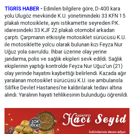
TİGRİS HABER
-
Edinilen bilgilere göre, D-400 kara
yolu Ulugöz mevkiinde K.U. yönetimindeki 33 KFN 15
plakalı motosiklete, aynı istikamette seyreden P.K.
idaresindeki 33 KJF 22 plakalı otomobil arkadan
çarptı. Çarpmanın etkisiyle motosiklet sürücüsü K.U.
ile motosiklette yolcu olarak bulunan kızı Feyza Nur
Uğuz yola savruldu. İhbar üzerine olay yerine
jandarma, polis ve sağlık ekipleri sevk edildi. Sağlık
ekiplerinin yaptığı kontrolde Feyza Nur Uğuz’un (21)
olay yerinde hayatını kaybettiği belirlendi. Kazada ağır
yaralanan motosiklet sürücüsü K.U. ise ambulansla
Silifke Devlet Hastanesi’ne kaldırılarak tedavi altına
alındı. Yaralının hayati tehlikesinin bulunduğu öğrenildi.