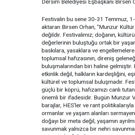
Dêrsim Belediyesi Eşbaşkanı Birsen 
Festivalin bu sene 30-31 Temmuz, 1-2
aktaran Birsen Orhan, "Munzur Kültür v
değildir. Festivalimiz; doğanın, kültür
değerlerinin buluştuğu ortak bir yaşam
baskılara, yasaklara ve engellemelere 
toplumsal hafızasının, direniş geleneğ
buluşmalarından biri haline gelmiştir.
etkinlik değil, halkların kardeşliğini, 
kültürel ve toplumsal buluşmadır. Fes
güçlü bir köprü, hafızamızı canlı tut
önemli bir ifadesidir. Bugün Munzur 
barajlar, HES’ler ve rant politikalarıyl
ormanlar ve yaşam alanları sermayenin
doğayı bir meta değil, yaşamın ayrıl
savunmak yalnızca bir nehri savunmak