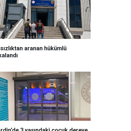
rsızlıktan aranan hükümlü
kalandı
rdin’de 3 yaşındaki çocuk dereye