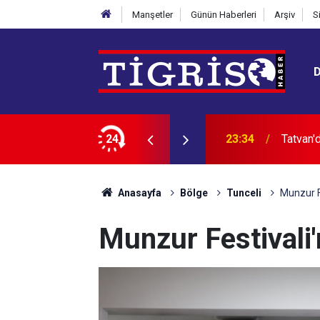
Manşetler
Günün Haberleri
Arşiv
S
ı gününde de sürdü
24
23:05
LGS yer
Anasayfa
Bölge
Tunceli
Munzur Fe
Munzur Festivali'n