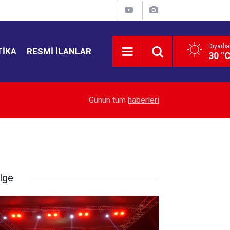
Diyarba
TIKA
RESMI İLANLAR
30 °
22:28
İran: Boğaz'ın açılması ABD'nin tutumuna bağlı
Günün tüm
haberleri
lge