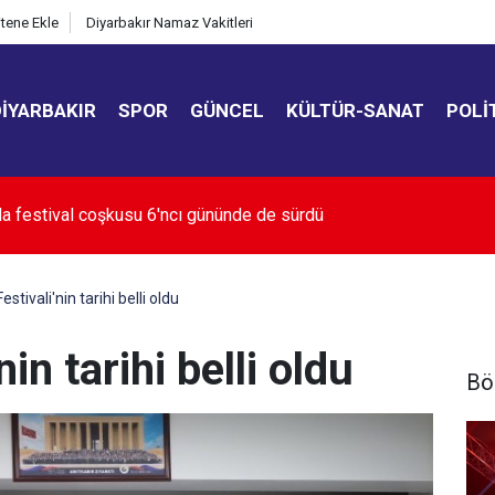
itene Ekle
Diyarbakır Namaz Vakitleri
DIYARBAKIR
SPOR
GÜNCEL
KÜLTÜR-SANAT
POLI
leştirmelerinde İstanbul'un zirvedeki 20 lisesi belli oldu
stivali'nin tarihi belli oldu
in tarihi belli oldu
Bö