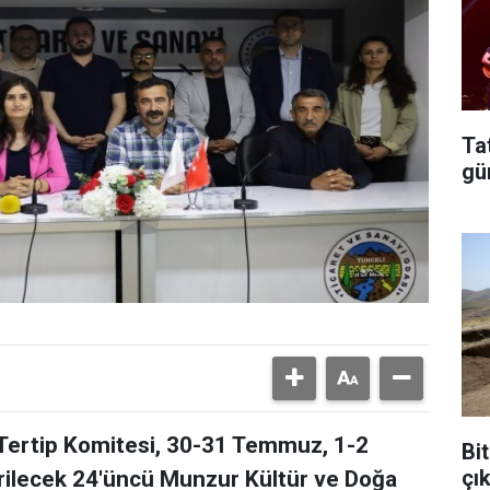
Ta
gü
 Tertip Komitesi, 30-31 Temmuz, 1-2
Bit
çı
irilecek 24'üncü Munzur Kültür ve Doğa