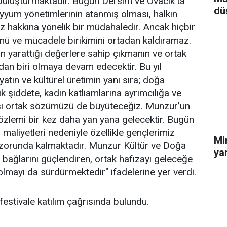
uluşturmaktadır. Bugün Dersim ve Ovacık'ta
dü
ayyum yönetimlerinin atanmış olması, halkın
 hakkına yönelik bir müdahaledir. Ancak hiçbir
ürünü ve mücadele birikimini ortadan kaldıramaz.
ın yarattığı değerlere sahip çıkmanın ve ortak
dan biri olmaya devam edecektir. Bu yıl
atın ve kültürel üretimin yanı sıra; doğa
lik şiddete, kadın katliamlarına ayrımcılığa ve
rşı ortak sözümüzü de büyüteceğiz. Munzur’un
özlemi bir kez daha yan yana gelecektir. Bugün
 maliyetleri nedeniyle özellikle gençlerimiz
Mi
 zorunda kalmaktadır. Munzur Kültür ve Doğa
yar
e bağlarını güçlendiren, ortak hafızayı geleceğe
lmayı da sürdürmektedir" ifadelerine yer verdi.
estivale katılım çağrısında bulundu.