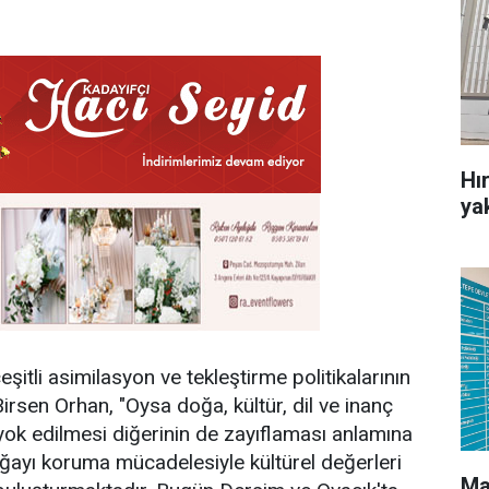
Hı
ya
 çeşitli asimilasyon ve tekleştirme politikalarının
Birsen Orhan, "Oysa doğa, kültür, dil ve inanç
 yok edilmesi diğerinin de zayıflaması anlamına
oğayı koruma mücadelesiyle kültürel değerleri
Ma