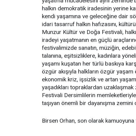
yaşatma mücadelesini aynı zeminde b
halkın demokratik iradesinin yerine k
kendi yaşamına ve geleceğine dair söz
idari tasarruf halkın hafızasını, kült
Munzur Kültür ve Doğa Festivali, halk
iradeyi yaşatmanın en güçlü araçların
festivalimizde sanatın, müziğin, edebiy
talanına, eşitsizliklere, kadınlara yöne
yaşamı kuşatan her türlü baskıya ka
özgür akışıyla halkların özgür yaşam 
ekonomik kriz, işsizlik ve artan yaşam
yaşadıkları topraklardan uzaklaşmak
Festivali Dersimlilerin memleketleriyl
taşıyan önemli bir dayanışma zemini o
Birsen Orhan, son olarak kamuoyuna f