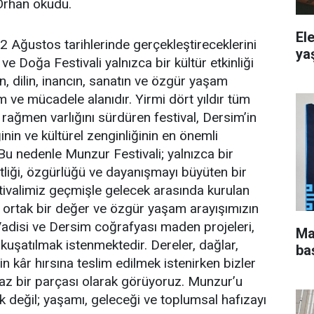
Orhan okudu.
El
 Ağustos tarihlerinde gerçekleştireceklerini
yaş
e Doğa Festivali yalnızca bir kültür etkinliği
ün, dilin, inancın, sanatın ve özgür yaşam
 ve mücadele alanıdır. Yirmi dört yıldır tüm
rağmen varlığını sürdüren festival, Dersim’in
inin ve kültürel zenginliğinin en önemli
 Bu nedenle Munzur Festivali; yalnızca bir
eşitliği, özgürlüğü ve dayanışmayı büyüten bir
tivalimiz geçmişle gelecek arasında kurulan
an ortak bir değer ve özgür yaşam arayışımızın
Vadisi ve Dersim coğrafyası maden projeleri,
Ma
a kuşatılmak istenmektedir. Dereler, dağlar,
ba
 kâr hırsına teslim edilmek istenirken bizler
maz bir parçası olarak görüyoruz. Munzur’u
 değil; yaşamı, geleceği ve toplumsal hafızayı