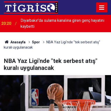
Diyarbakır’da sulama kanalına giren genç hayatını
20:20
kaybetti
Anasayfa
Spor
NBA Yaz Ligi'nde "tek serbest atış"
kuralı uygulanacak
NBA Yaz Ligi'nde "tek serbest atış"
kuralı uygulanacak