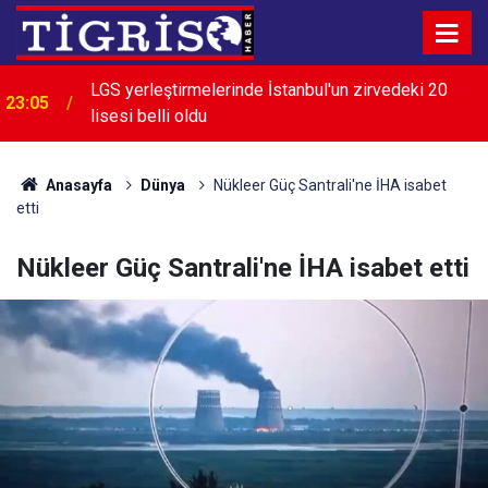
LGS yerleştirmelerinde İstanbul'un zirvedeki 20
23:05
lisesi belli oldu
Anasayfa
Dünya
Nükleer Güç Santrali'ne İHA isabet
etti
Nükleer Güç Santrali'ne İHA isabet etti