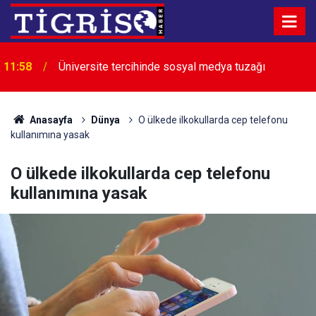
11:58
Üniversite tercihinde sosyal medya tuzağı
Spor hisseleri arasında yatırımcısını sadece
11:52
Beşiktaş sevindirdi
Anasayfa
Dünya
O ülkede ilkokullarda cep telefonu
kullanımına yasak
O ülkede ilkokullarda cep telefonu
kullanımına yasak