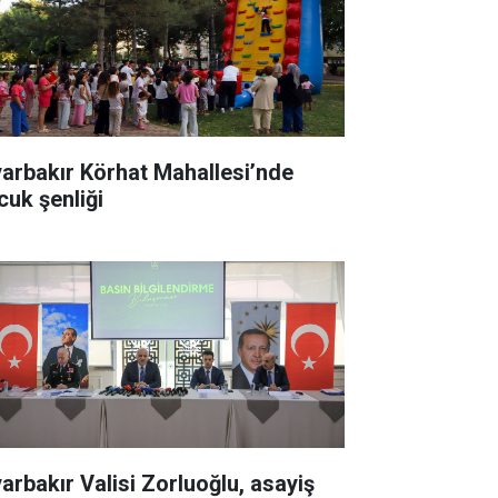
yarbakır Körhat Mahallesi’nde
cuk şenliği
yarbakır Valisi Zorluoğlu, asayiş