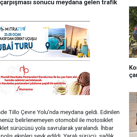
in çarpışması sonucu meydana gelen trafik
Ko
ça
nde Tillo Çevre Yolu’nda meydana geldi. Edinilen
ri henüz belirlenemeyen otomobil ile motosiklet
klet sürücüsü yola savrularak yaralandı. İhbar
olis ekipleri sevk edildi. Yaralı sürücü, sağlık