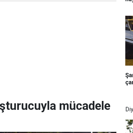
Şa
çar
uşturucuyla mücadele
Di