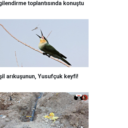
lgilendirme toplantısında konuştu
şil arıkuşunun, Yusufçuk keyfi!