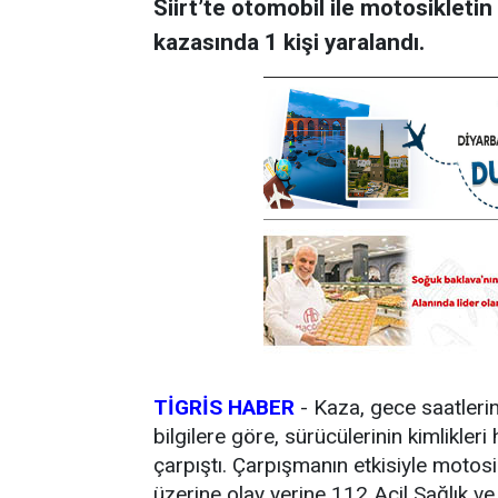
Siirt’te otomobil ile motosiklet
kazasında 1 kişi yaralandı.
TİGRİS HABER
- Kaza, gece saatleri
bilgilere göre, sürücülerinin kimlikle
çarpıştı. Çarpışmanın etkisiyle motosi
üzerine olay yerine 112 Acil Sağlık ve p