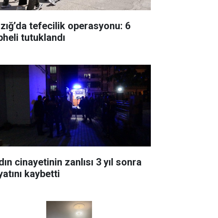
azığ’da tefecilik operasyonu: 6
pheli tutuklandı
ın cinayetinin zanlısı 3 yıl sonra
yatını kaybetti