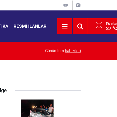
Diyarba
TIKA
RESMI İLANLAR
27 °
23:03
Avcılar Belediyesi soruşturması: 12 kişi tutuklan
Günün tüm
haberleri
lge