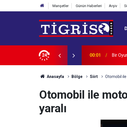
Manşetler
Günün Haberleri
Arşiv
S
yarbakır Evladı: Sami Hazinses
24
23:49
"Mekke 
Anasayfa
Bölge
Siirt
Otomobil ile 
Otomobil ile motos
yaralı