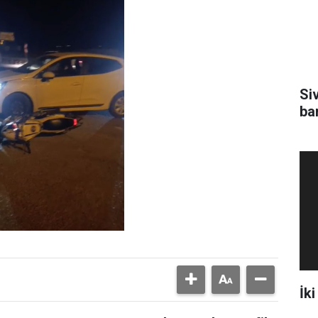
Si
ba
İki