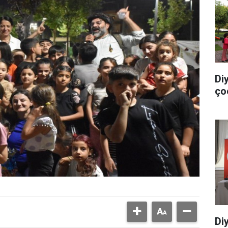
Di
ço
Di