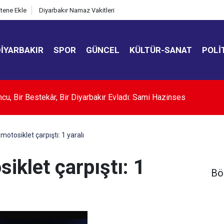
itene Ekle
Diyarbakır Namaz Vakitleri
DIYARBAKIR
SPOR
GÜNCEL
KÜLTÜR-SANAT
POLI
Ortak Savunma Anlaşması" uluslararası basında
motosiklet çarpıştı: 1 yaralı
iklet çarpıştı: 1
Bö