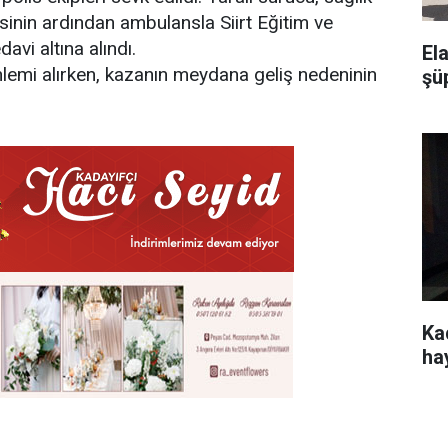
esinin ardından ambulansla Siirt Eğitim ve
avi altına alındı.
El
önlemi alırken, kazanın meydana geliş nedeninin
şü
Kad
ha