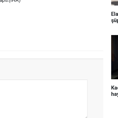
aptı.(İHA)
El
şü
Kad
ha