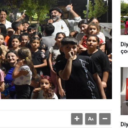
Di
ço
Di