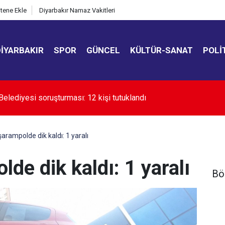
itene Ekle
Diyarbakır Namaz Vakitleri
DIYARBAKIR
SPOR
GÜNCEL
KÜLTÜR-SANAT
POLI
kır’da uyuşturucuyla mücadele çağrısı
arampolde dik kaldı: 1 yaralı
de dik kaldı: 1 yaralı
Bö