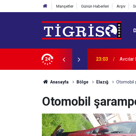
Manşetler
Günün Haberleri
Arşiv
S
12 kişi tutuklandı
24
22:24
Diyarba
Anasayfa
Bölge
Elazığ
Otomobil ş
Otomobil şarampol