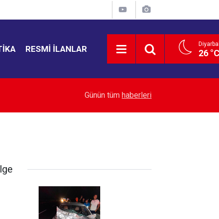
Diyarba
TIKA
RESMI İLANLAR
26 °
21:50
ABD Senatosu Rusya’ya yeni yaptırımlar
Günün tüm
haberleri
lge