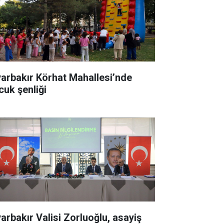
yarbakır Körhat Mahallesi’nde
cuk şenliği
yarbakır Valisi Zorluoğlu, asayiş