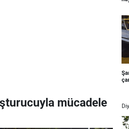
Şa
çar
uşturucuyla mücadele
Di