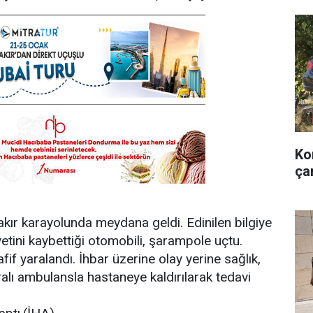
Ko
ça
kır karayolunda meydana geldi. Edinilen bilgiye
tini kaybettiği otomobili, şarampole uçtu.
fif yaralandı. İhbar üzerine olay yerine sağlık,
Yaralı ambulansla hastaneye kaldırılarak tedavi