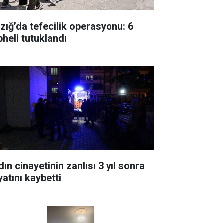
azığ’da tefecilik operasyonu: 6
pheli tutuklandı
ın cinayetinin zanlısı 3 yıl sonra
yatını kaybetti