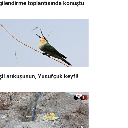
lgilendirme toplantısında konuştu
şil arıkuşunun, Yusufçuk keyfi!