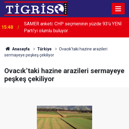
15:36
Otomobil orta refüje çarptı: 2 yaralı
Anasayfa
Türkiye
Ovacık’taki hazine arazileri
sermayeye peşkeş çekiliyor
Ovacık’taki hazine arazileri sermayeye
peşkeş çekiliyor