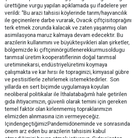
ürettiğine vurgu yapılan açıklamada şu ifadelere yer
verildi: “Bu arazi tahsisi köylerinde tarım/hayvancılık
ile geçinenlere darbe vurarak, Ovacık çiftçisitoprağını
terk etmek zorunda kalacak ve zaten yaşanmış olan
asimilasyona maruz kalmaya devam edecektir. Bu
arazilerin kullanımını ve büyükteşvikleri alan şirketler,
bölgemizde ki çiftçininörgütlenerekkurmusoldugu
tarımsal üretim kooperatiflerinin doğal tarımsal
uretiminekarsi, endüstriyelüretimi koymaya
çalışmakta ve kar hırsı ile topraginizi, kimyasal gübre
ve pestisitlerle zehirlemek istemektedirler. Son
yıllarda en sert biçimde uygulamaya koyulan
neoliberal politikalar ile İthalatabağımlı hale getirilen
gıda ihtiyacımızın, güvenli olarak temini için gereken
temel faktör olan kirlenmemiş topraklarımızın
elimizden alınmasına izin vermeyeceğiz.
IçindengeçtiğimizPandemidöneminde ve sonrasında
önem arz eden bu arazilerin tahsisini kabul