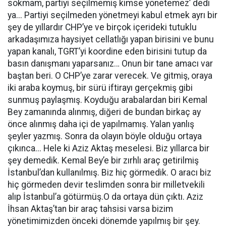
sokmam, partiyi seçilmemiş kimse yönetemez’ dedi
ya... Partiyi seçilmeden yönetmeyi kabul etmek ayrı bir
şey de yıllardır CHP’ye ve birçok içerideki tutuklu
arkadaşımıza haysiyet cellatlığı yapan birisini ve bunu
yapan kanalı, TGRT’yi koordine eden birisini tutup da
basın danışmanı yaparsanız… Onun bir tane amacı var
baştan beri. O CHP’ye zarar verecek. Ve gitmiş, oraya
iki araba koymuş, bir sürü iftirayı gerçekmiş gibi
sunmuş paylaşmış. Koyduğu arabalardan biri Kemal
Bey zamanında alınmış, diğeri de bundan birkaç ay
önce alınmış daha içi de yapılmamış. Yalan yanlış
şeyler yazmış. Sonra da olayın böyle olduğu ortaya
çıkınca... Hele ki Aziz Aktaş meselesi. Biz yıllarca bir
şey demedik. Kemal Bey’e bir zırhlı araç getirilmiş
İstanbul’dan kullanılmış. Biz hiç görmedik. O aracı biz
hiç görmeden devir teslimden sonra bir milletvekili
alıp İstanbul’a götürmüş.O da ortaya dün çıktı. Aziz
İhsan Aktaş’tan bir araç tahsisi varsa bizim
yönetimimizden önceki dönemde yapılmış bir şey.