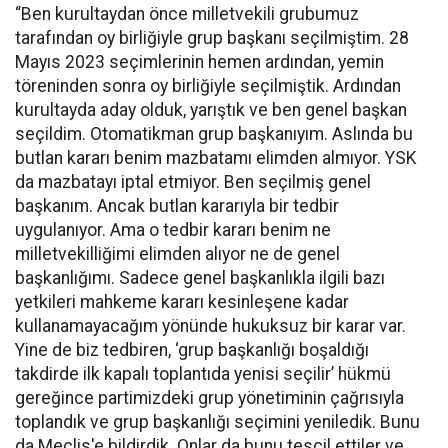
“Ben kurultaydan önce milletvekili grubumuz
tarafından oy birliğiyle grup başkanı seçilmiştim. 28
Mayıs 2023 seçimlerinin hemen ardından, yemin
töreninden sonra oy birliğiyle seçilmiştik. Ardından
kurultayda aday olduk, yarıştık ve ben genel başkan
seçildim. Otomatikman grup başkanıyım. Aslında bu
butlan kararı benim mazbatamı elimden almıyor. YSK
da mazbatayı iptal etmiyor. Ben seçilmiş genel
başkanım. Ancak butlan kararıyla bir tedbir
uygulanıyor. Ama o tedbir kararı benim ne
milletvekilliğimi elimden alıyor ne de genel
başkanlığımı. Sadece genel başkanlıkla ilgili bazı
yetkileri mahkeme kararı kesinleşene kadar
kullanamayacağım yönünde hukuksuz bir karar var.
Yine de biz tedbiren, ‘grup başkanlığı boşaldığı
takdirde ilk kapalı toplantıda yenisi seçilir’ hükmü
gereğince partimizdeki grup yönetiminin çağrısıyla
toplandık ve grup başkanlığı seçimini yeniledik. Bunu
da Meclis'e bildirdik. Onlar da bunu tescil ettiler ve