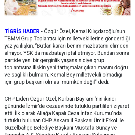
TİGRİS HABER
-
Özgür Özel, Kemal Kılıçdaroğlu’nun
TBMM Grup Toplantısı için milletvekillerine gönderdiği
yazıya ilişkin, “Butlan kararı benim mazbatamı elimden
almıyor. YSK da mazbatayı iptal etmiyor. Bundan sonra
partide yeni bir gerginlik yaşansın diye grup
toplantısına ilişkin yeni tartışmalar çıkarılmasını doğru
ve sağlıklı bulmam. Kemal Bey milletvekili olmadığı
için grup başkanı olması mümkün değil” dedi.
CHP Lideri Özgür Özel, Kurban Bayramı'nın ikinci
gününde İzmir'de cezaevinde tutuklu partilileri ziyaret
etti. İlk olarak Aliağa Kapalı Ceza İnfaz Kurumu'nda
tutuklu bulunan CHP Ankara İl Başkanı Ümit Erkol ile
Güzelbahçe Belediye Başkanı Mustafa Günay ve
Egeşehir A.Ş. Yönetim Kurulu Başkanı Süleyman