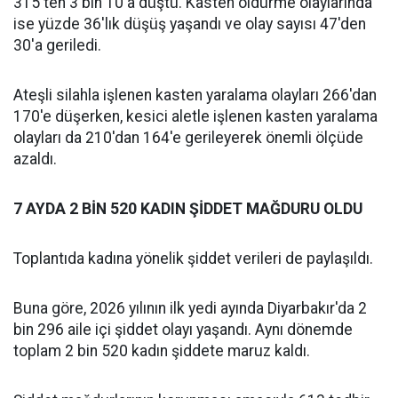
315'ten 3 bin 10'a düştü. Kasten öldürme olaylarında
ise yüzde 36'lık düşüş yaşandı ve olay sayısı 47'den
30'a geriledi.
Ateşli silahla işlenen kasten yaralama olayları 266'dan
170'e düşerken, kesici aletle işlenen kasten yaralama
olayları da 210'dan 164'e gerileyerek önemli ölçüde
azaldı.
7 AYDA 2 BİN 520 KADIN ŞİDDET MAĞDURU OLDU
Toplantıda kadına yönelik şiddet verileri de paylaşıldı.
‎Buna göre, 2026 yılının ilk yedi ayında Diyarbakır'da 2
bin 296 aile içi şiddet olayı yaşandı. Aynı dönemde
toplam 2 bin 520 kadın şiddete maruz kaldı.