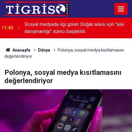
Sosyal medyada ilgi gören Doğan ailesi için "aile
11:45
danışmanlığı" süreci başlatıldı
Diyarbakır’da bunaltıcı sıcaklarda çalışanlar zorlu
11:32
mesai yapıyor
Anasayfa
Dünya
Polonya, sosyal medya kısıtlamasını
değerlendiriyor
Polonya, sosyal medya kısıtlamasını
değerlendiriyor