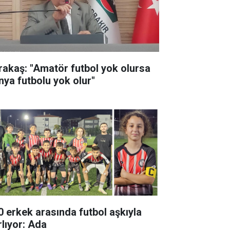
rakaş: "Amatör futbol yok olursa
nya futbolu yok olur"
0 erkek arasında futbol aşkıyla
rlıyor: Ada