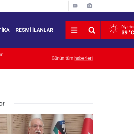
Diyarba
TIKA
RESMI İLANLAR
39 °
13:30
Doğan ailesi için devlet harekete geçti
Günün tüm
haberleri
or