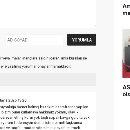
Am
ma
veya imalar, inançlara saldırı içeren, imla kuralları ile
flerle yazılmış yorumlar onaylanmamaktadır.
AS
ol
Mayıs 2026 13:26
iyonluğa hasret kalmış bir takımın taraftarına yapılan
, bizim bunu kutlamaya hakkımız yokmu, olay iki
cereyan etmiş küfür yok taşlı sopalı kavga gürültü yok
ıyorum federesyon derhal istifa etmeli faşizanca
adil ve taraf tutmadan yönetimini devam ettirmeli,