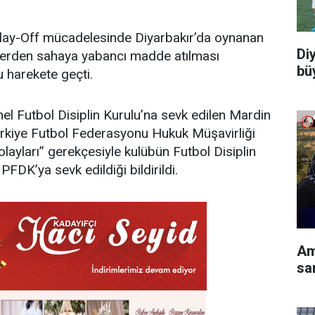
lay-Off mücadelesinde Diyarbakır’da oynanan
Di
lerden sahaya yabancı madde atılması
bü
 harekete geçti.
l Futbol Disiplin Kurulu’na sevk edilen Mardin
 Türkiye Futbol Federasyonu Hukuk Müşavirliği
layları” gerekçesiyle kulübün Futbol Disiplin
FDK’ya sevk edildiği bildirildi.
Am
sa