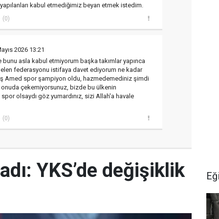
 yapılanları kabul etmediğimiz beyan etmek istedim.
(0)
Mayıs 2026 13:21
se bunu asla kabul etmiyorum başka takımlar yapınca
len federasyonu istifaya davet ediyorum ne kadar
ş Amed spor şampiyon oldu, hazmedemediniz şimdi
 onuda çekemiyorsunuz, bizde bu ülkenin
 spor olsaydı göz yumardınız, sizi Allah'a havale
(0)
adı: YKS’de değişiklik
Eğ