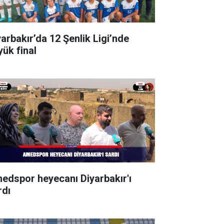
yarbakır’da 12 Şenlik Ligi’nde
yük final
edspor heyecanı Diyarbakır'ı
rdı