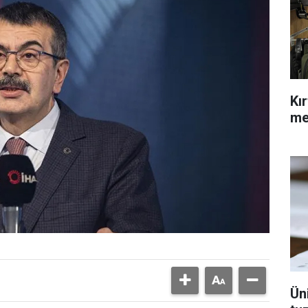
Kı
me
Ün