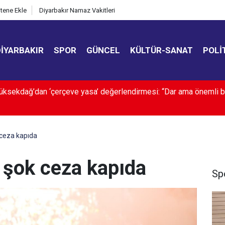
itene Ekle
Diyarbakır Namaz Vakitleri
DIYARBAKIR
SPOR
GÜNCEL
KÜLTÜR-SANAT
POLI
ır’da 4 olayın şüphelileri yakalandı
ceza kapıda
 şok ceza kapıda
Sp