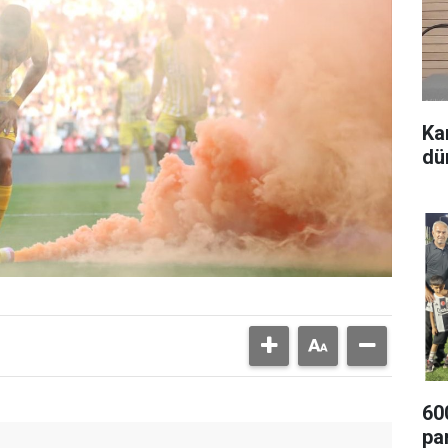
Ka
dü
60
pa