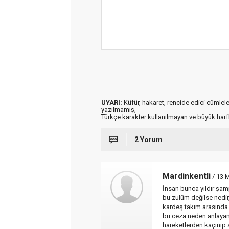
UYARI:
Küfür, hakaret, rencide edici cümleler 
yazılmamış,
Türkçe karakter kullanılmayan ve büyük har
2 Yorum
Mardinkentli
/ 13 
İnsan bunca yıldır şamp
bu zulüm değilse nedir
kardeş takım arasında 
bu ceza neden anlayam
hareketlerden kaçınıp 