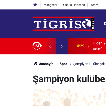
Manşetler
Günün Haberleri
Arşiv
S
sa’ değerlendirmesi: “Dar ama önemli bir
24
14:13
Diyarbak
Anasayfa
Spor
Şampiyon kulübe şok 
Şampiyon kulübe