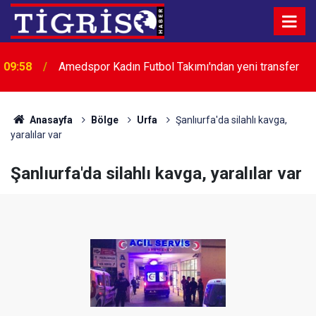
09:58
Amedspor Kadın Futbol Takımı'ndan yeni transfer
Anasayfa
Bölge
Urfa
Şanlıurfa'da silahlı kavga,
yaralılar var
Şanlıurfa'da silahlı kavga, yaralılar var