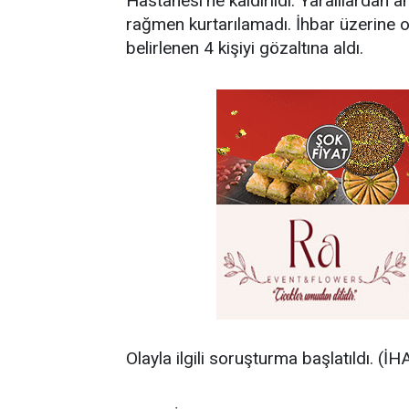
Hastanesi'ne kaldırıldı. Yaralılardan
rağmen kurtarılamadı. İhbar üzerine ol
belirlenen 4 kişiyi gözaltına aldı.
Olayla ilgili soruşturma başlatıldı. (İH