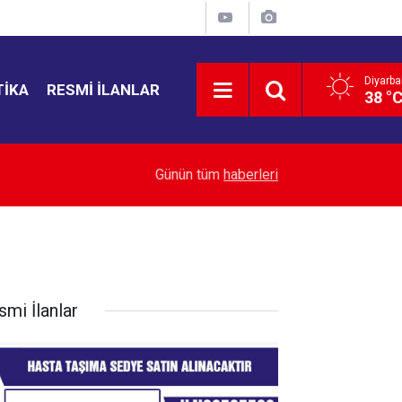
Diyarba
TIKA
RESMI İLANLAR
38 °
15:58
28 ilde CHP’li başkan kalmadı
Günün tüm
haberleri
smi İlanlar