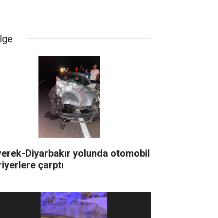
lge
verek-Diyarbakır yolunda otomobil
riyerlere çarptı