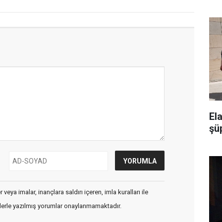
El
şü
veya imalar, inançlara saldırı içeren, imla kuralları ile
flerle yazılmış yorumlar onaylanmamaktadır.