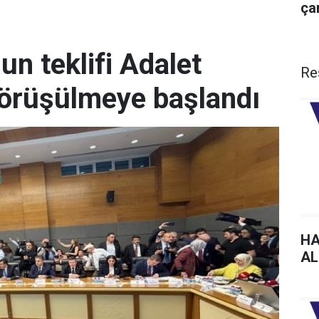
çar
n teklifi Adalet
Re
örüşülmeye başlandı
HA
AL