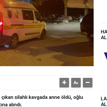
HA
AL
 çıkan silahlı kavgada anne öldü, oğlu
LA
AL
ına alındı.