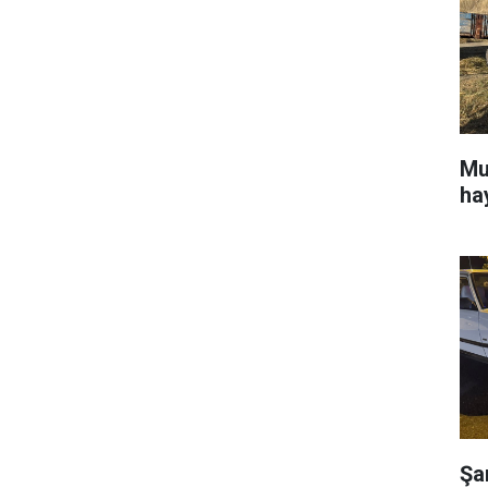
Mu
ha
Şa