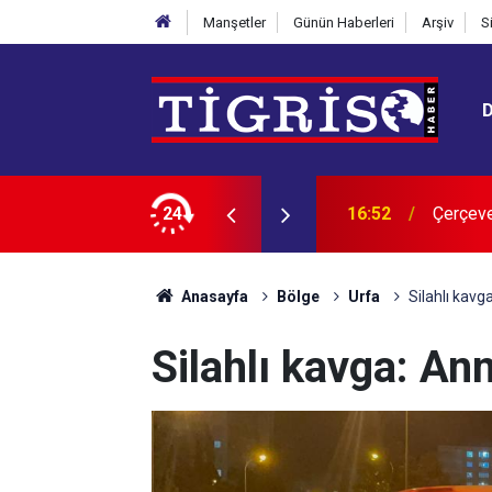
Manşetler
Günün Haberleri
Arşiv
S
let Komisyonu’nda görüşülmeye başlandı
24
16:41
Yeşil a
Anasayfa
Bölge
Urfa
Silahlı kavg
Silahlı kavga: An