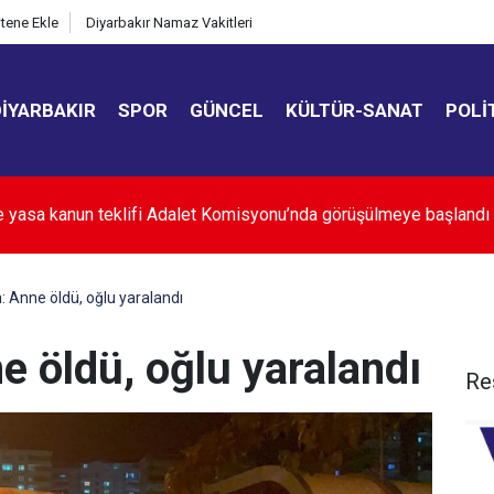
itene Ekle
Diyarbakır Namaz Vakitleri
DIYARBAKIR
SPOR
GÜNCEL
KÜLTÜR-SANAT
POLI
rıkuşunun, Yusufçuk keyfi!
a: Anne öldü, oğlu yaralandı
ne öldü, oğlu yaralandı
Re