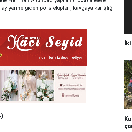
 anne Heriman Altundağ yapılan müdahalelere
ay yerine giden polis ekipleri, kavgaya karıştığı
İki
A)
Ko
ça