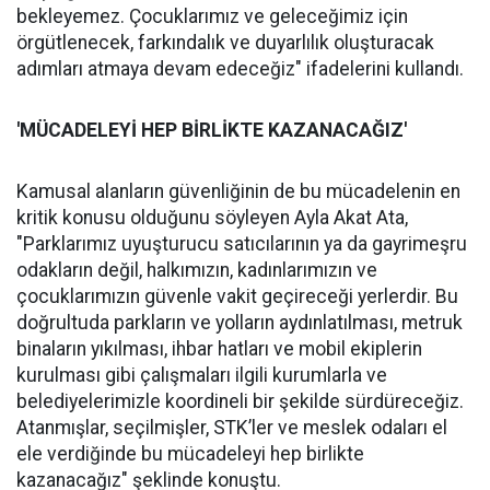
bekleyemez. Çocuklarımız ve geleceğimiz için
örgütlenecek, farkındalık ve duyarlılık oluşturacak
adımları atmaya devam edeceğiz" ifadelerini kullandı.
'MÜCADELEYİ
HEP B
İ
RL
İ
KTE KAZANACA
Ğ
IZ'
Kamusal alanların güvenliğinin de bu mücadelenin en
kritik konusu olduğunu söyleyen Ayla Akat Ata,
"Parklarımız uyuşturucu satıcılarının ya da gayrimeşru
odakların değil, halkımızın, kadınlarımızın ve
çocuklarımızın güvenle vakit geçireceği yerlerdir. Bu
doğrultuda parkların ve yolların aydınlatılması, metruk
binaların yıkılması, ihbar hatları ve mobil ekiplerin
kurulması gibi çalışmaları ilgili kurumlarla ve
belediyelerimizle koordineli bir şekilde sürdüreceğiz.
Atanmışlar, seçilmişler, STK’ler ve meslek odaları el
ele verdiğinde bu mücadeleyi hep birlikte
kazanacağız" şeklinde konuştu.