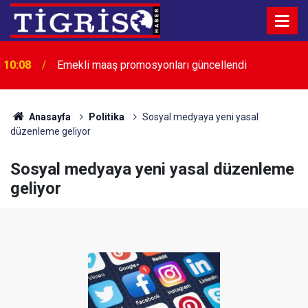
10:08
Emekli maaş promosyonları güncellendi
10:07
Feti Yıldız'dan "Çerçeve Yasa" açıklaması
Anasayfa
Politika
Sosyal medyaya yeni yasal
düzenleme geliyor
Sosyal medyaya yeni yasal düzenleme
geliyor