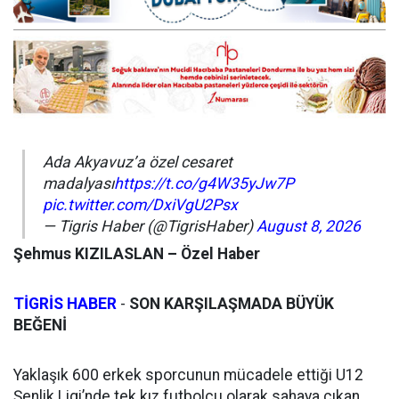
Ada Akyavuz’a özel cesaret
madalyası
https://t.co/g4W35yJw7P
pic.twitter.com/DxiVgU2Psx
— Tigris Haber (@TigrisHaber)
August 8, 2026
Şehmus KIZILASLAN – Özel Haber
TİGRİS HABER
-
SON KARŞILAŞMADA BÜYÜK
BEĞENİ
Yaklaşık 600 erkek sporcunun mücadele ettiği U12
Şenlik Ligi’nde tek kız futbolcu olarak sahaya çıkan