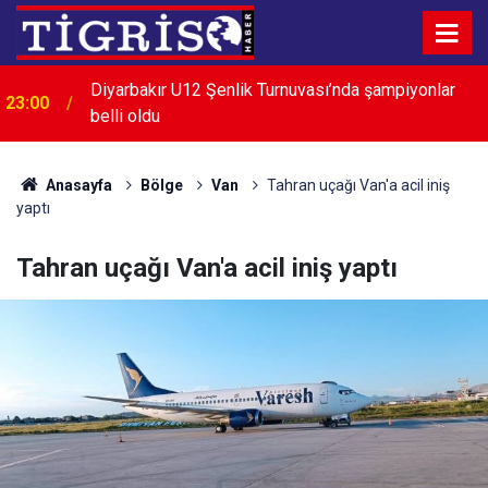
Diyarbakır U12 Şenlik Turnuvası’nda şampiyonlar
23:00
belli oldu
Menderes Belediye Başkanı İlkay Çiçek görevden
22:32
uzaklaştırıldı
Anasayfa
Bölge
Van
Tahran uçağı Van'a acil iniş
yaptı
Tahran uçağı Van'a acil iniş yaptı