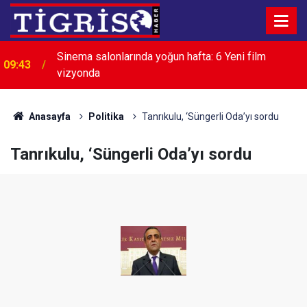
Sinema salonlarında yoğun hafta: 6 Yeni film
09:43
vizyonda
08:33
Van’da işitme engelli müşteriyle halaylı pazarlık
Anasayfa
Politika
Tanrıkulu, ‘Süngerli Oda’yı sordu
Tanrıkulu, ‘Süngerli Oda’yı sordu