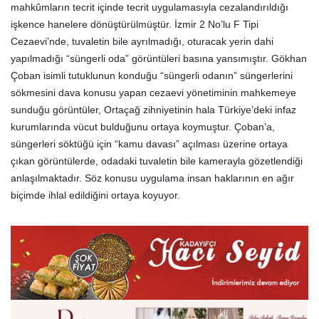
mahkûmların tecrit içinde tecrit uygulamasıyla cezalandırıldığı
işkence hanelere dönüştürülmüştür. İzmir 2 No’lu F Tipi
Cezaevi’nde, tuvaletin bile ayrılmadığı, oturacak yerin dahi
yapılmadığı “süngerli oda” görüntüleri basına yansımıştır. Gökhan
Çoban isimli tutuklunun konduğu “süngerli odanın” süngerlerini
sökmesini dava konusu yapan cezaevi yönetiminin mahkemeye
sunduğu görüntüler, Ortaçağ zihniyetinin hala Türkiye’deki infaz
kurumlarında vücut bulduğunu ortaya koymuştur. Çoban’a,
süngerleri söktüğü için “kamu davası” açılması üzerine ortaya
çıkan görüntülerde, odadaki tuvaletin bile kamerayla gözetlendiği
anlaşılmaktadır. Söz konusu uygulama insan haklarının en ağır
biçimde ihlal edildiğini ortaya koyuyor.