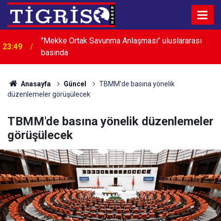
"Mekke Ortak Savunma Anlaşması" uluslararası
23:49
basında
23:03
Avcılar Belediyesi soruşturması: 12 kişi tutuklandı
Anasayfa
Güncel
TBMM'de basına yönelik
düzenlemeler görüşülecek
TBMM'de basına yönelik düzenlemeler
görüşülecek