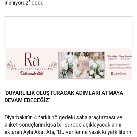
inanıyoruz" dedi.
'DUYARLILIK OLUŞ
TURACAK ADIMLARI ATMAYA
DEVAM EDECE
Ğİ
Z'
Diyarbakır’ın 4 farklı bölgedeki saha araştırması ve
anket sonuçlarını kısa bir sürede açıklayacaklarını
aktaran Ayla Akat Ata, "Bu veriler ne yazık ki yetkililerin