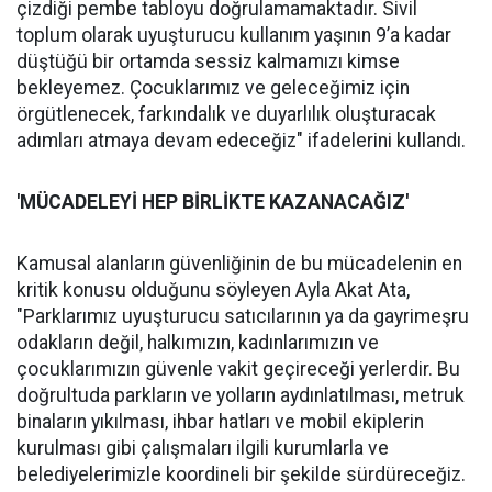
çizdiği pembe tabloyu doğrulamamaktadır. Sivil
toplum olarak uyuşturucu kullanım yaşının 9’a kadar
düştüğü bir ortamda sessiz kalmamızı kimse
bekleyemez. Çocuklarımız ve geleceğimiz için
örgütlenecek, farkındalık ve duyarlılık oluşturacak
adımları atmaya devam edeceğiz" ifadelerini kullandı.
'MÜCADELEYİ
HEP B
İ
RL
İ
KTE KAZANACA
Ğ
IZ'
Kamusal alanların güvenliğinin de bu mücadelenin en
kritik konusu olduğunu söyleyen Ayla Akat Ata,
"Parklarımız uyuşturucu satıcılarının ya da gayrimeşru
odakların değil, halkımızın, kadınlarımızın ve
çocuklarımızın güvenle vakit geçireceği yerlerdir. Bu
doğrultuda parkların ve yolların aydınlatılması, metruk
binaların yıkılması, ihbar hatları ve mobil ekiplerin
kurulması gibi çalışmaları ilgili kurumlarla ve
belediyelerimizle koordineli bir şekilde sürdüreceğiz.