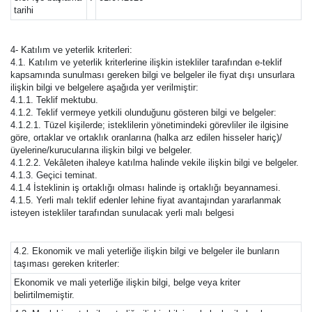
tarihi
4- Katılım ve yeterlik kriterleri:
4.1. Katılım ve yeterlik kriterlerine ilişkin istekliler tarafından e-teklif
kapsamında sunulması gereken bilgi ve belgeler ile fiyat dışı unsurlara
ilişkin bilgi ve belgelere aşağıda yer verilmiştir:
4.1.1. Teklif mektubu.
4.1.2. Teklif vermeye yetkili olunduğunu gösteren bilgi ve belgeler:
4.1.2.1. Tüzel kişilerde; isteklilerin yönetimindeki görevliler ile ilgisine
göre, ortaklar ve ortaklık oranlarına (halka arz edilen hisseler hariç)/
üyelerine/kurucularına ilişkin bilgi ve belgeler.
4.1.2.2. Vekâleten ihaleye katılma halinde vekile ilişkin bilgi ve belgeler.
4.1.3. Geçici teminat.
4.1.4 İsteklinin iş ortaklığı olması halinde iş ortaklığı beyannamesi.
4.1.5. Yerli malı teklif edenler lehine fiyat avantajından yararlanmak
isteyen istekliler tarafından sunulacak yerli malı belgesi
4.2. Ekonomik ve mali yeterliğe ilişkin bilgi ve belgeler ile bunların
taşıması gereken kriterler:
Ekonomik ve mali yeterliğe ilişkin bilgi, belge veya kriter
belirtilmemiştir.