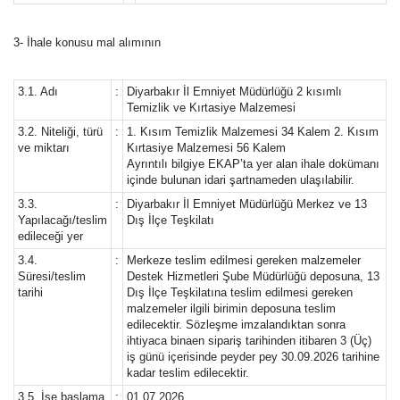
3- İhale konusu mal alımının
3.1. Adı
:
Diyarbakır İl Emniyet Müdürlüğü 2 kısımlı
Temizlik ve Kırtasiye Malzemesi
3.2. Niteliği, türü
:
1. Kısım Temizlik Malzemesi 34 Kalem 2. Kısım
ve miktarı
Kırtasiye Malzemesi 56 Kalem
Ayrıntılı bilgiye EKAP’ta yer alan ihale dokümanı
içinde bulunan idari şartnameden ulaşılabilir.
3.3.
:
Diyarbakır İl Emniyet Müdürlüğü Merkez ve 13
Yapılacağı/teslim
Dış İlçe Teşkilatı
edileceği yer
3.4.
:
Merkeze teslim edilmesi gereken malzemeler
Süresi/teslim
Destek Hizmetleri Şube Müdürlüğü deposuna, 13
tarihi
Dış İlçe Teşkilatına teslim edilmesi gereken
malzemeler ilgili birimin deposuna teslim
edilecektir. Sözleşme imzalandıktan sonra
ihtiyaca binaen sipariş tarihinden itibaren 3 (Üç)
iş günü içerisinde peyder pey 30.09.2026 tarihine
kadar teslim edilecektir.
3.5. İşe başlama
:
01.07.2026