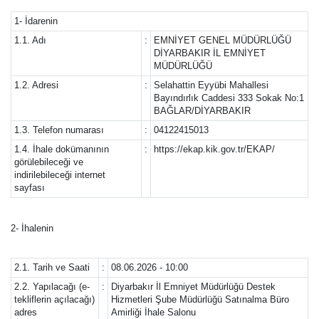
1- İdarenin
1.1. Adı
:
EMNİYET GENEL MÜDÜRLÜĞÜ
DİYARBAKIR İL EMNİYET
MÜDÜRLÜĞÜ
1.2. Adresi
:
Selahattin Eyyübi Mahallesi
Bayındırlık Caddesi 333 Sokak No:1
BAĞLAR/DİYARBAKIR
1.3. Telefon numarası
:
04122415013
1.4. İhale dokümanının
:
https://ekap.kik.gov.tr/EKAP/
görülebileceği ve
indirilebileceği internet
sayfası
2- İhalenin
2.1. Tarih ve Saati
:
08.06.2026 - 10:00
2.2. Yapılacağı (e-
:
Diyarbakır İl Emniyet Müdürlüğü Destek
tekliflerin açılacağı)
Hizmetleri Şube Müdürlüğü Satınalma Büro
adres
Amirliği İhale Salonu