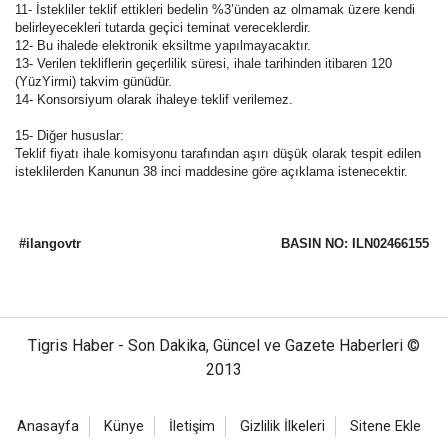
11- İstekliler teklif ettikleri bedelin %3’ünden az olmamak üzere kendi
belirleyecekleri tutarda geçici teminat vereceklerdir.
12- Bu ihalede elektronik eksiltme yapılmayacaktır.
13- Verilen tekliflerin geçerlilik süresi, ihale tarihinden itibaren 120
(YüzYirmi) takvim günüdür.
14- Konsorsiyum olarak ihaleye teklif verilemez.
15- Diğer hususlar:
Teklif fiyatı ihale komisyonu tarafından aşırı düşük olarak tespit edilen
isteklilerden Kanunun 38 inci maddesine göre açıklama istenecektir.
#ilangovtr
BASIN NO: ILN02466155
Tigris Haber - Son Dakika, Güncel ve Gazete Haberleri ©
2013
Anasayfa
Künye
İletişim
Gizlilik İlkeleri
Sitene Ekle