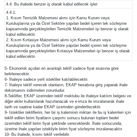
4.4. Bu ihalede benzer iş olarak kabul edilecek işler:
4.4.1.
1. Kısım Temizlik Malzemesi alımı için Kamu Kurum veya
Kuruluşlarına ya da Özel Sektöre yapılan bedel içeren tek sözleşme
kapsamında gerçekleştirilen Temizlik Malzemeleri işi benzer iş olarak
kabul edilecektir.
2. Kısım Kırtasiye Malzemesi alımı için Kamu Kurum veya
Kuruluşlarına ya da Özel Sektöre yapılan bedel içeren tek sözleşme
kapsamında gerçekleştirilen Kırtasiye Malzemeleri işi benzer iş olarak
kabul edilecektir.
5- Ekonomik açıdan en avantajlı teklif sadece fiyat esasına göre
belirlenecektir.
6- İhaleye sadece yerli istekliler katılabilecektir.
7- İhaleye teklif verecek olanların, EKAP hesabına giriş yaparak ihale
dokümanını indirmeleri zorunludur.
8-Teklifler, EKAP üzerinden teklif mektubu ile ihaleye katılım belgesi ve
diğer ekler kullanılarak hazırlanacak ve e-imza ile imzalanarak ihale
tarih ve saatine kadar EKAP üzerinden gönderilecektir.
9- İstekliler tekliflerini, her bir iş kaleminin miktarı ile bu iş kalemleri için
teklif edilen birim fiyatların çarpımı sonucu bulunan toplam bedel
üzerinden teklif birim fiyat şeklinde vereceklerdir. İhale sonucunda,
üzerine ihale yapılan istekliyle birim fiyat sözleşme imzalanacaktır.
10- Bu ihalede, kısmı teklif verilebilir.