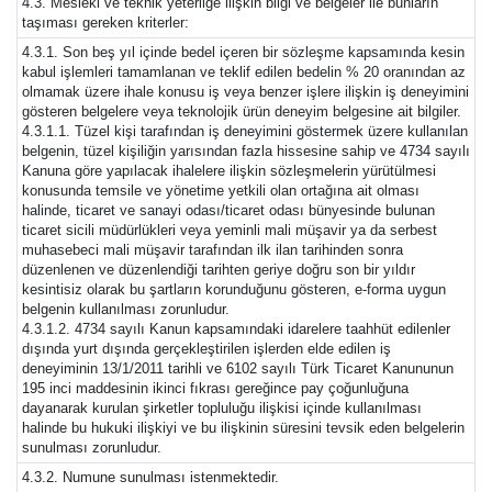
4.3. Mesleki ve teknik yeterliğe ilişkin bilgi ve belgeler ile bunların
taşıması gereken kriterler:
4.3.1. Son beş yıl içinde bedel içeren bir sözleşme kapsamında kesin
kabul işlemleri tamamlanan ve teklif edilen bedelin % 20 oranından az
olmamak üzere ihale konusu iş veya benzer işlere ilişkin iş deneyimini
gösteren belgelere veya teknolojik ürün deneyim belgesine ait bilgiler.
4.3.1.1. Tüzel kişi tarafından iş deneyimini göstermek üzere kullanılan
belgenin, tüzel kişiliğin yarısından fazla hissesine sahip ve 4734 sayılı
Kanuna göre yapılacak ihalelere ilişkin sözleşmelerin yürütülmesi
konusunda temsile ve yönetime yetkili olan ortağına ait olması
halinde, ticaret ve sanayi odası/ticaret odası bünyesinde bulunan
ticaret sicili müdürlükleri veya yeminli mali müşavir ya da serbest
muhasebeci mali müşavir tarafından ilk ilan tarihinden sonra
düzenlenen ve düzenlendiği tarihten geriye doğru son bir yıldır
kesintisiz olarak bu şartların korunduğunu gösteren, e-forma uygun
belgenin kullanılması zorunludur.
4.3.1.2. 4734 sayılı Kanun kapsamındaki idarelere taahhüt edilenler
dışında yurt dışında gerçekleştirilen işlerden elde edilen iş
deneyiminin 13/1/2011 tarihli ve 6102 sayılı Türk Ticaret Kanununun
195 inci maddesinin ikinci fıkrası gereğince pay çoğunluğuna
dayanarak kurulan şirketler topluluğu ilişkisi içinde kullanılması
halinde bu hukuki ilişkiyi ve bu ilişkinin süresini tevsik eden belgelerin
sunulması zorunludur.
4.3.2. Numune sunulması istenmektedir.