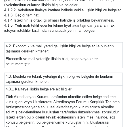
üyelerine/kurucularına ilişkin bilgi ve belgeler.
4.1.2.2. Vekâleten ihaleye katılma halinde vekile ilişkin bilgi ve belgeler.
4.1.3. Geçici teminat.
4.1.4 İsteklinin iş ortaklığı olması halinde iş ortaklığı beyannamesi.
4.1.5. Yerli malı teklif edenler lehine fiyat avantajından yararlanmak
isteyen istekliler tarafından sunulacak yerli malı belgesi
4.2. Ekonomik ve mali yeterliğe ilişkin bilgi ve belgeler ile bunların
taşıması gereken kriterler:
Ekonomik ve mali yeterliğe ilişkin bilgi, belge veya kriter
belirtilmemiştir.
4.3. Mesleki ve teknik yeterliğe ilişkin bilgi ve belgeler ile bunların
taşıması gereken kriterler:
4.3.1 Kaliteye ilişkin belgelere ait bilgiler:
Türk Akreditasyon Kurumu tarafından akredite edilen belgelendirme
kuruluşları veya Uluslararası Akreditasyon Forumu Karşılıklı Tanınma
Antlaşmasında yer alan ulusal akreditasyon kurumlarınca akredite
edilmiş belgelendirme kuruluşları tarafından düzenlenmesi zorunludur.
İsteklilerden bu bilgilerin tevsik edilmesinin istenilmesi halinde, söz
konusu belgelerin, bu belgelendirme kuruluşlarının, Uluslararası