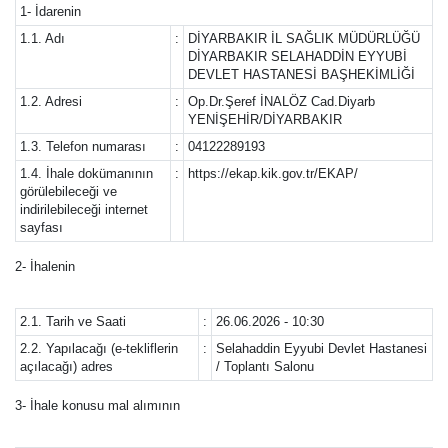
1- İdarenin
1.1. Adı
:
DİYARBAKIR İL SAĞLIK MÜDÜRLÜĞÜ
DİYARBAKIR SELAHADDİN EYYUBİ
DEVLET HASTANESİ BAŞHEKİMLİĞİ
1.2. Adresi
:
Op.Dr.Şeref İNALÖZ Cad.Diyarb
YENİŞEHİR/DİYARBAKIR
1.3. Telefon numarası
:
04122289193
1.4. İhale dokümanının
:
https://ekap.kik.gov.tr/EKAP/
görülebileceği ve
indirilebileceği internet
sayfası
2- İhalenin
2.1. Tarih ve Saati
:
26.06.2026 - 10:30
2.2. Yapılacağı (e-tekliflerin
:
Selahaddin Eyyubi Devlet Hastanesi
açılacağı) adres
/ Toplantı Salonu
3- İhale konusu mal alımının