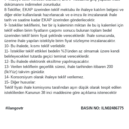
dokümanını indirmeleri zorunludur.
8-Teklifler, EKAP üzerinden teklif mektubu ile ihaleye katılım belgesi ve
diğer ekler kullanılarak hazırlanacak ve e-imza ile imzalanarak ihale
tarih ve saatine kadar EKAP üzerinden gönderilecektir.
9- İstekliler tekliflerini, her bir iş kaleminin miktarı ile bu iş kalemleri için
teklif edilen birim fiyatların çarpımı sonucu bulunan toplam bedel
üzerinden teklif birim fiyat şeklinde vereceklerdir. İhale sonucunda,
üzerine ihale yapılan istekliyle birim fiyat sözleşme imzalanacaktır.
10- Bu ihalede, kısmı teklif verilebilir.
11- İstekliler teklif ettikleri bedelin %3’ünden az olmamak üzere kendi
belirleyecekleri tutarda geçici teminat vereceklerdir.
12- Bu ihalede elektronik eksiltme yapılmayacaktır.
13- Verilen tekliflerin geçerlilik süresi, ihale tarihinden itibaren 200
(İkiYüz) takvim günüdür.
14- Konsorsiyum olarak ihaleye teklif verilemez.
15- Diğer hususlar:
Teklif fiyatı ihale komisyonu tarafından aşırı düşük olarak tespit edilen
isteklilerden Kanunun 38 inci maddesine göre açıklama istenecektir
#ilangovtr
BASIN NO: ILN02486775