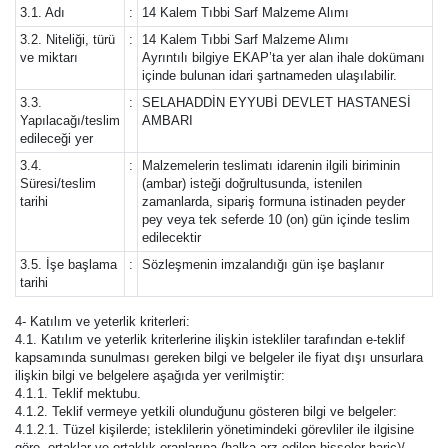
3.1. Adı
:
14 Kalem Tıbbi Sarf Malzeme Alımı
3.2. Niteliği, türü
:
14 Kalem Tıbbi Sarf Malzeme Alımı
ve miktarı
Ayrıntılı bilgiye EKAP’ta yer alan ihale dokümanı
içinde bulunan idari şartnameden ulaşılabilir.
3.3.
:
SELAHADDİN EYYUBİ DEVLET HASTANESİ
Yapılacağı/teslim
AMBARI
edileceği yer
3.4.
:
Malzemelerin teslimatı idarenin ilgili biriminin
Süresi/teslim
(ambar) isteği doğrultusunda, istenilen
tarihi
zamanlarda, sipariş formuna istinaden peyder
pey veya tek seferde 10 (on) gün içinde teslim
edilecektir
3.5. İşe başlama
:
Sözleşmenin imzalandığı gün işe başlanır
tarihi
4- Katılım ve yeterlik kriterleri:
4.1. Katılım ve yeterlik kriterlerine ilişkin istekliler tarafından e-teklif
kapsamında sunulması gereken bilgi ve belgeler ile fiyat dışı unsurlara
ilişkin bilgi ve belgelere aşağıda yer verilmiştir:
4.1.1. Teklif mektubu.
4.1.2. Teklif vermeye yetkili olunduğunu gösteren bilgi ve belgeler:
4.1.2.1. Tüzel kişilerde; isteklilerin yönetimindeki görevliler ile ilgisine
göre, ortaklar ve ortaklık oranlarına (halka arz edilen hisseler hariç)/