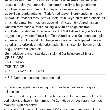
Akreditasyon Forumu Karşılıklı Tanınma Antlaşmasında yer alan
ulusal akreditasyon kurumlarınca akredite edilmiş belgelendirme
kuruluşu olduklarının ve bu kuruluşlarca düzenlenen belgelerin
geçerliliğini sürdürdüğünün, Türk Akreditasyon Kurumundan alınacak
bir yazı ile teyit edilmesi gerekir. İhale tarihi veya bu tarihten önceki bir
yıl içinde alınan teyit yazıları geçerlidir. Ancak, Türk Akreditasyon
Kurumu tarafından akredite edildiği duyurulan belgelendirme
kuruluşları tarafından düzenlenen ve TÜRKAK Akreditasyon Markası
taşıyan belge ve sertifikalar için Türk Akreditasyon Kurumundan teyit
alınması zorunlu değildir. Bu belgelerin ihale tarihinde geçerli olması
yeterlidir. İş ortaklıklarında, ortaklardan birinin istenilen belgeye ilişkin
bilgiyi belirtmesi yeterlidir.
Bu maddede istenen standarda ilişkin diğer belgelere ait bilgiler:
CE BELGESİ
TS EN 14079
TSE,FDA,CE
UTS-UBB KAYIT BELGESİ
4.3.2. Numune sunulması istenmektedir.
5- Ekonomik açıdan en avantajlı teklif sadece fiyat esasına göre
belirlenecektir.
6- İhaleye sadece yerli istekliler katılabilecek olup yerli malı teklif eden
yerli istekliye ihalenin tamamında % 15 (yüzde on beş) oranında fiyat
avantajı uygulanacaktır.
7- İhaleye teklif verecek olanların, EKAP hesabına giriş yaparak ihale