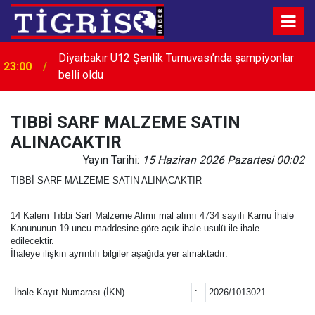
Diyarbakır U12 Şenlik Turnuvası’nda şampiyonlar
23:00
belli oldu
TIBBİ SARF MALZEME SATIN
ALINACAKTIR
Yayın Tarihi:
15 Haziran 2026 Pazartesi 00:02
TIBBİ SARF MALZEME SATIN ALINACAKTIR
14 Kalem Tıbbi Sarf Malzeme Alımı mal alımı 4734 sayılı Kamu İhale
Kanununun 19 uncu maddesine göre açık ihale usulü ile ihale
edilecektir.
İhaleye ilişkin ayrıntılı bilgiler aşağıda yer almaktadır:
İhale Kayıt Numarası (İKN)
:
2026/1013021