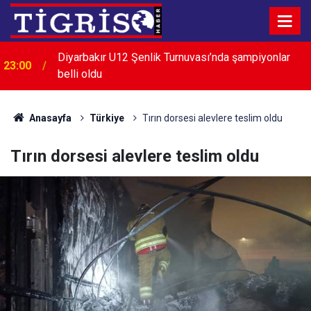
Diyarbakır U12 Şenlik Turnuvası’nda şampiyonlar
23:00
belli oldu
Menderes Belediye Başkanı İlkay Çiçek görevden
22:32
uzaklaştırıldı
Anasayfa
Türkiye
Tırın dorsesi alevlere teslim oldu
Tırın dorsesi alevlere teslim oldu