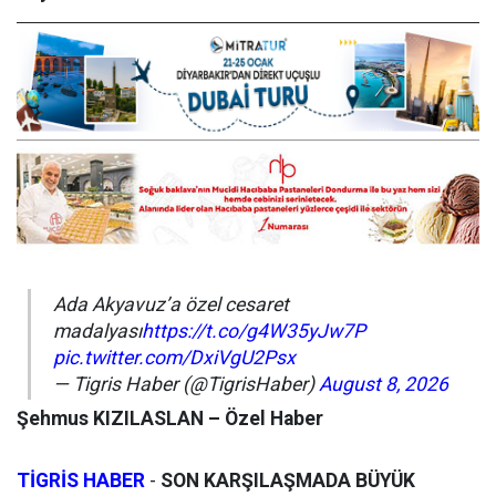
Ada Akyavuz’a özel cesaret
madalyası
https://t.co/g4W35yJw7P
pic.twitter.com/DxiVgU2Psx
— Tigris Haber (@TigrisHaber)
August 8, 2026
Şehmus KIZILASLAN – Özel Haber
TİGRİS HABER
-
SON KARŞILAŞMADA BÜYÜK