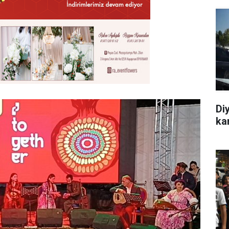
Di
ka