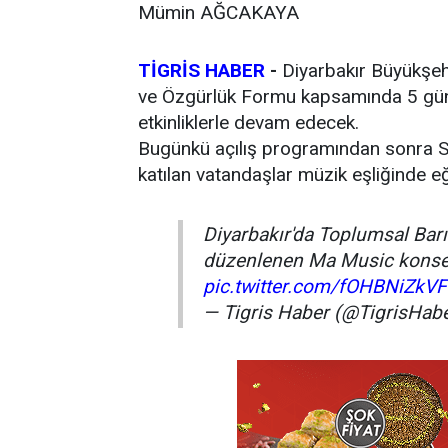
Mümin AĞCAKAYA
TİGRİS HABER
-
Diyarbakır Büyükşehi
ve Özgürlük Formu kapsamında 5 gün b
etkinliklerle devam edecek.
Bugünkü açılış programından sonra Sü
katılan vatandaşlar müzik eşliğinde eğ
Diyarbakır'da Toplumsal Bar
düzenlenen Ma Music konseri
pic.twitter.com/fOHBNiZkVF
— Tigris Haber (@TigrisHab