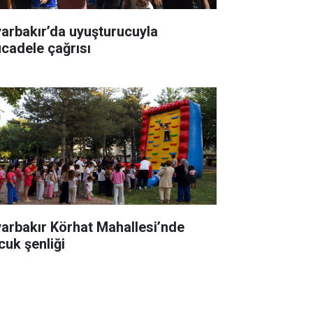
yarbakır’da uyuşturucuyla
cadele çağrısı
yarbakır Körhat Mahallesi’nde
cuk şenliği