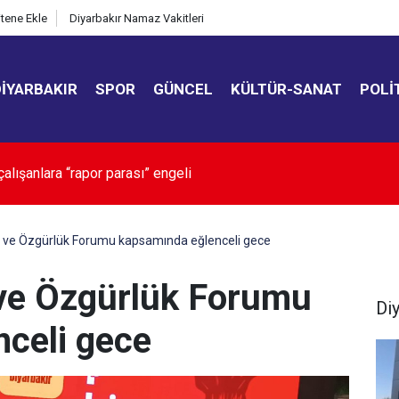
itene Ekle
Diyarbakır Namaz Vakitleri
DIYARBAKIR
SPOR
GÜNCEL
KÜLTÜR-SANAT
POLI
üksekdağ’dan ‘çerçeve yasa’ değerlendirmesi: “Dar ama önemli b
 ve Özgürlük Forumu kapsamında eğlenceli gece
 ve Özgürlük Forumu
Di
celi gece