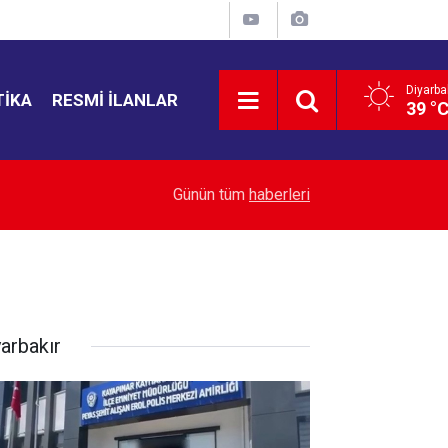
Diyarba
TIKA
RESMI İLANLAR
39 °
ir
14:13
Diyarbakır’da 4 olayın şüphelileri yakalandı
Günün tüm
haberleri
yarbakır