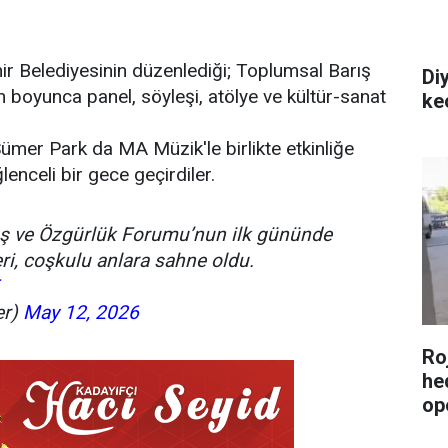
r Belediyesinin düzenlediği; Toplumsal Barış
Di
oyunca panel, söyleşi, atölye ve kültür-sanat
ke
mer Park da MA Müzik'le birlikte etkinliğe
lenceli bir gece geçirdiler.
ış ve Özgürlük Forumu’nun ilk gününde
, coşkulu anlara sahne oldu.
er)
May 12, 2026
Roj
he
op