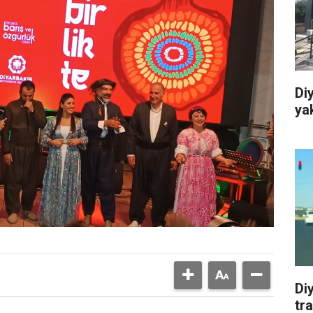
Diy
ya
Diy
tra