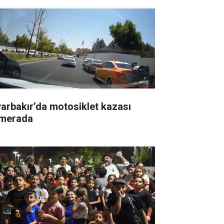
yarbakır’da motosiklet kazası
merada