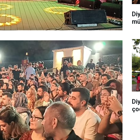
Di
mü
Di
ço