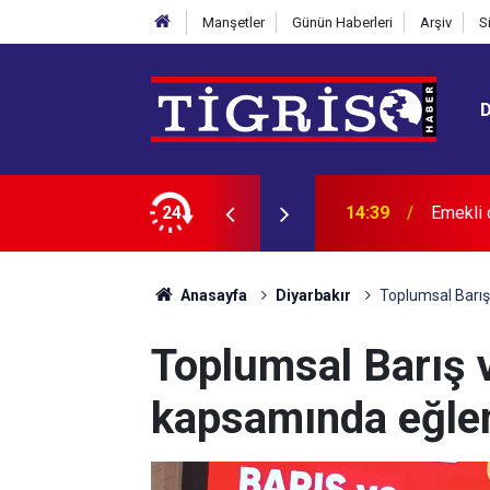
Manşetler
Günün Haberleri
Arşiv
S
Figen Y
 engeli
24
14:29
adım”
Anasayfa
Diyarbakır
Toplumsal Barış
Toplumsal Barış
kapsamında eğlen