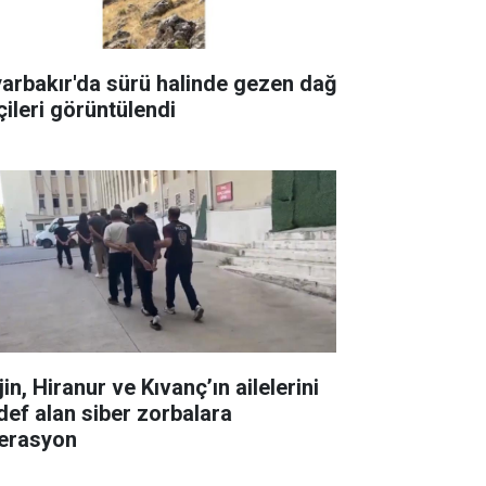
yarbakır'da sürü halinde gezen dağ
çileri görüntülendi
in, Hiranur ve Kıvanç’ın ailelerini
def alan siber zorbalara
erasyon