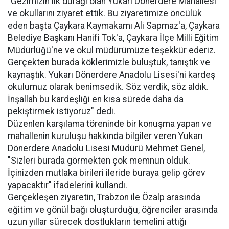
"Gezimizin ilk durağı olan Yukarı Dönerdere Mahallesi
ve okullarını ziyaret ettik. Bu ziyaretimize öncülük
eden başta Çaykara Kaymakamı Ali Sapmaz'a, Çaykara
Belediye Başkanı Hanifi Tok'a, Çaykara İlçe Milli Eğitim
Müdürlüğü'ne ve okul müdürümüze teşekkür ederiz.
Gerçekten burada köklerimizle buluştuk, tanıştık ve
kaynaştık. Yukarı Dönerdere Anadolu Lisesi'ni kardeş
okulumuz olarak benimsedik. Söz verdik, söz aldık.
İnşallah bu kardeşliği en kısa sürede daha da
pekiştirmek istiyoruz" dedi.
Düzenlen karşılama töreninde bir konuşma yapan ve
mahallenin kuruluşu hakkında bilgiler veren Yukarı
Dönerdere Anadolu Lisesi Müdürü Mehmet Genel,
"Sizleri burada görmekten çok memnun olduk.
İçinizden mutlaka birileri ileride buraya gelip görev
yapacaktır" ifadelerini kullandı.
Gerçekleşen ziyaretin, Trabzon ile Özalp arasında
eğitim ve gönül bağı oluşturduğu, öğrenciler arasında
uzun yıllar sürecek dostlukların temelini attığı