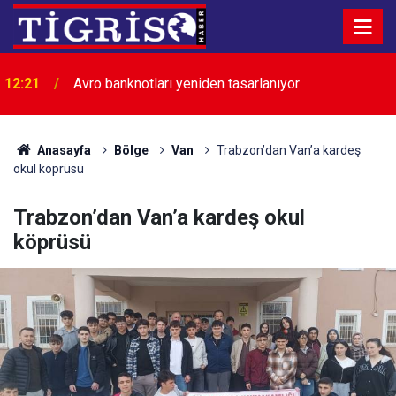
12:21
Avro banknotları yeniden tasarlanıyor
12:07
71 ilde uyuşturucu operasyonları: 844 kişi tutuklandı
Anasayfa
Bölge
Van
Trabzon’dan Van’a kardeş
okul köprüsü
Trabzon’dan Van’a kardeş okul
köprüsü