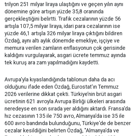
trilyon 251 milyar liraya ulaştığını ve geçen yılın aynı
dönemine göre artışın yüzde 35,8 oranında
gerçekleştiğini belirtti. Trafik cezalarının yüzde 56
artışla 107,5 milyar liraya, idari para cezalarının ise
yüzde 46,1 artışla 326 milyar liraya çıktığını bildiren
Özdağ, aynı altı aylık dönemde emekliye, işçiye ve
memura verilen zamların enflasyonun çok gerisinde
kaldığını vurgulayarak, asgari ücrete temmuz ayında
tek kuruş ara zam yapılmadığını kaydetti.
Avrupa'yla kıyaslandığında tablonun daha da acı
olduğunu ifade eden Özdağ, Eurostat'ın Temmuz
2026 verilerine dikkat çekti. Türkiye’nin brüt asgari
ücretinin 621 avroyla Avrupa Birliği ülkeleri arasında
neredeyse en son sırada yer aldığını aktardı. Fransa'da
hız cezasının 135 ile 750 avro, Almanya'da ise 35 ile
600 avro bandında bulunduğunu, Türkiye'de de benzer
cezalar kesildiğini belirten Özdağ, "Almanya'da ve