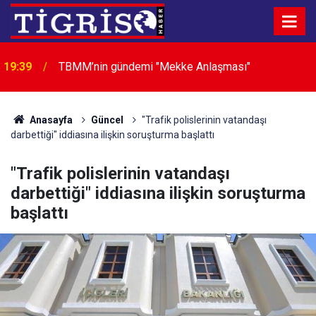
19:39
TBMM’nin gündemi "Mekke Anlaşması"
19:27
İçme suyu tünel hattında göçük: 1 ölü, 1 yaralı
Anasayfa
Güncel
"Trafik polislerinin vatandaşı
darbettiği" iddiasına ilişkin soruşturma başlattı
"Trafik polislerinin vatandaşı
darbettiği" iddiasına ilişkin soruşturma
başlattı