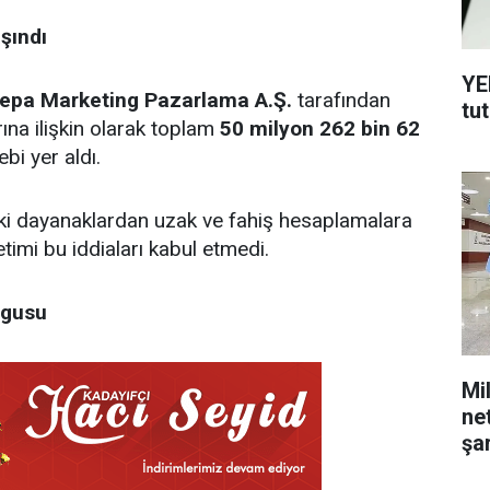
şındı
YE
epa Marketing Pazarlama A.Ş.
tarafından
tu
na ilişkin olarak toplam
50 milyon 262 bin 62
bi yer aldı.
uki dayanaklardan uzak ve fahiş hesaplamalara
timi bu iddiaları kabul etmedi.
rgusu
Mil
ne
şar