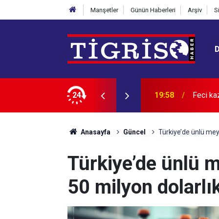
Manşetler
Günün Haberleri
Arşiv
S
 yuvarlandı
24
19:39
TBMM’n
Anasayfa
Güncel
Türkiye’de ünlü meyv
Türkiye’de ünlü 
50 milyon dolarlı