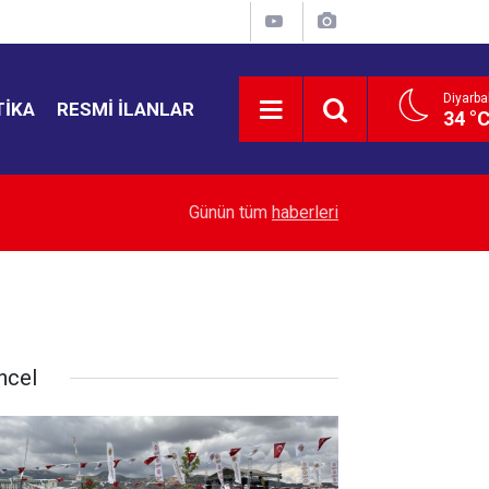
Diyarba
TIKA
RESMI İLANLAR
34 °
19:27
İçme suyu tünel hattında göçük: 1 ölü, 1 yaralı
Günün tüm
haberleri
ncel