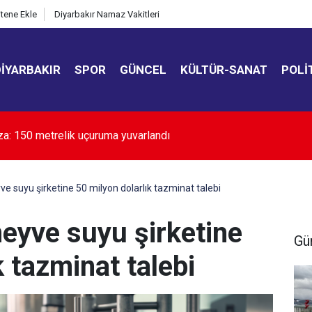
itene Ekle
Diyarbakır Namaz Vakitleri
DIYARBAKIR
SPOR
GÜNCEL
KÜLTÜR-SANAT
POLI
in gündemi "Mekke Anlaşması"
e suyu şirketine 50 milyon dolarlık tazminat talebi
meyve suyu şirketine
Gü
k tazminat talebi