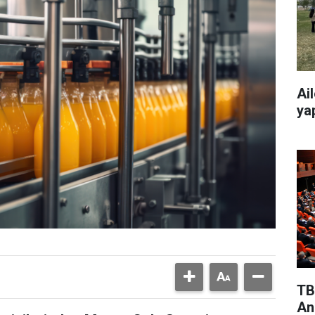
Ai
yap
TB
An