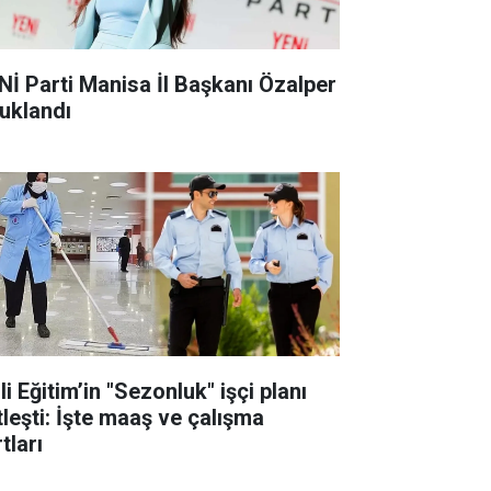
Nİ Parti Manisa İl Başkanı Özalper
tuklandı
li Eğitim’in "Sezonluk" işçi planı
tleşti: İşte maaş ve çalışma
tları