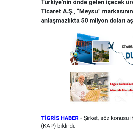
Türkiye’nin önde gelen içecek ür
Ticaret A.Ş., “Meysu” markasının 
anlaşmazlıkta 50 milyon doları aş
TİGRİS HABER
-
Şirket, söz konusu 
(KAP) bildirdi.