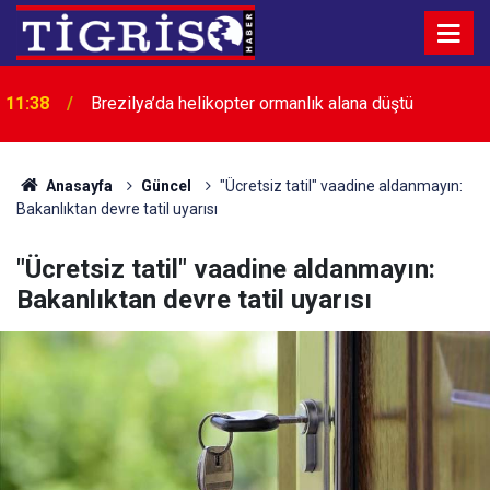
11:38
Brezilya’da helikopter ormanlık alana düştü
11:33
Güvencesiz çalışma can almaya devam ediyor
Anasayfa
Güncel
"Ücretsiz tatil" vaadine aldanmayın:
Bakanlıktan devre tatil uyarısı
"Ücretsiz tatil" vaadine aldanmayın:
Bakanlıktan devre tatil uyarısı