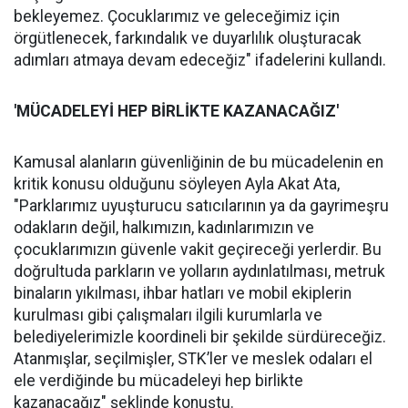
bekleyemez. Çocuklarımız ve geleceğimiz için
örgütlenecek, farkındalık ve duyarlılık oluşturacak
adımları atmaya devam edeceğiz" ifadelerini kullandı.
'MÜCADELEYİ
HEP B
İ
RL
İ
KTE KAZANACA
Ğ
IZ'
Kamusal alanların güvenliğinin de bu mücadelenin en
kritik konusu olduğunu söyleyen Ayla Akat Ata,
"Parklarımız uyuşturucu satıcılarının ya da gayrimeşru
odakların değil, halkımızın, kadınlarımızın ve
çocuklarımızın güvenle vakit geçireceği yerlerdir. Bu
doğrultuda parkların ve yolların aydınlatılması, metruk
binaların yıkılması, ihbar hatları ve mobil ekiplerin
kurulması gibi çalışmaları ilgili kurumlarla ve
belediyelerimizle koordineli bir şekilde sürdüreceğiz.
Atanmışlar, seçilmişler, STK’ler ve meslek odaları el
ele verdiğinde bu mücadeleyi hep birlikte
kazanacağız" şeklinde konuştu.