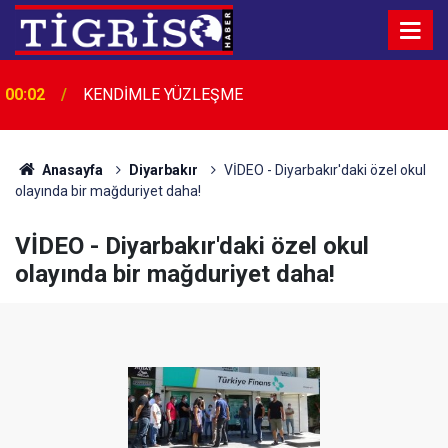
00:02
KENDİMLE YÜZLEŞME
Bir Köfteci, Bir Gariban Dostu, Bir Diyarbakır
00:01
Efsanesi: Fikri Kalaylı
Anasayfa
Diyarbakır
VİDEO - Diyarbakır'daki özel okul
olayında bir mağduriyet daha!
VİDEO - Diyarbakır'daki özel okul
olayında bir mağduriyet daha!