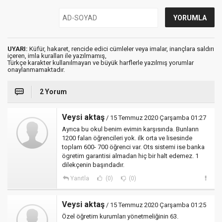
UYARI:
Küfür, hakaret, rencide edici cümleler veya imalar, inançlara saldırı
içeren, imla kuralları ile yazılmamış,
Türkçe karakter kullanılmayan ve büyük harflerle yazılmış yorumlar
onaylanmamaktadır.
2 Yorum
Veysi aktaş
/ 15 Temmuz 2020 Çarşamba 01:27
Ayrıca bu okul benim evimin karşısında. Bunların
1200 falan öğrencileri yok. ilk orta ve lisesinde
toplam 600- 700 öğrenci var. Ots sistemi ise banka
ögretim garantisi almadan hiç bir halt edemez. 1
dilekçenin başındadır.
Yanıtla
(0)
(0)
Veysi aktaş
/ 15 Temmuz 2020 Çarşamba 01:25
Özel öğretim kurumları yönetmeliğinin 63.