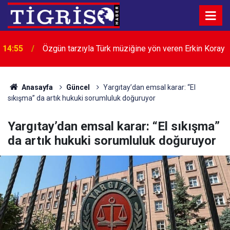
14:55
Özgün tarzıyla Türk müziğine yön veren Erkin Koray
14:43
Küresel gıda fiyatları 3,5 yılın zirvesinde
Anasayfa
Güncel
Yargıtay’dan emsal karar: “El
sıkışma” da artık hukuki sorumluluk doğuruyor
Yargıtay’dan emsal karar: “El sıkışma”
da artık hukuki sorumluluk doğuruyor