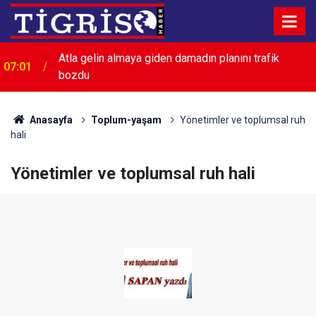
Atla gelin almaya giden damadın planını trafik
07:01
bozdu
00:02
Sessizliğin Gürültüsü: Duyulmayanların Çağı
Anasayfa
Toplum-yaşam
Yönetimler ve toplumsal ruh
hali
Yönetimler ve toplumsal ruh hali