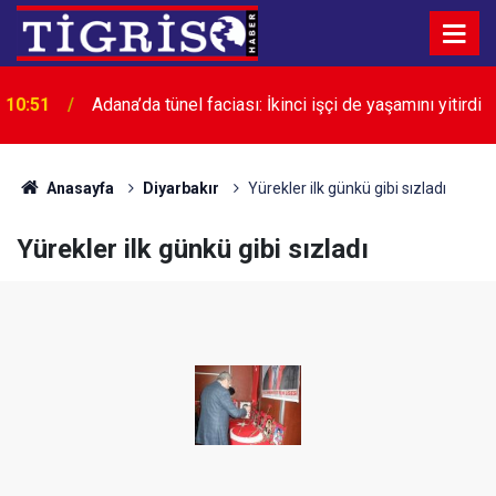
10:51
Adana’da tünel faciası: İkinci işçi de yaşamını yitirdi
Anasayfa
Diyarbakır
Yürekler ilk günkü gibi sızladı
Yürekler ilk günkü gibi sızladı