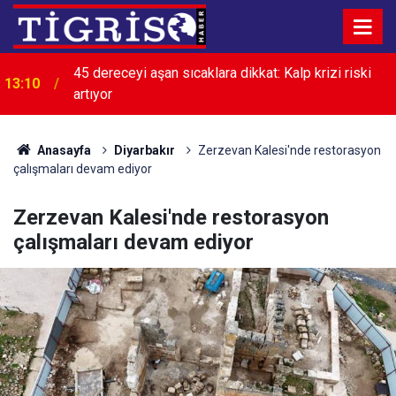
İkinci el otomobilde dengeler değişti: Eski araçlara
13:08
talep arttı
Anasayfa
Diyarbakır
Zerzevan Kalesi'nde restorasyon
çalışmaları devam ediyor
Zerzevan Kalesi'nde restorasyon
çalışmaları devam ediyor