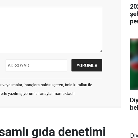
20
şeh
pe
veya imalar, inançlara saldırı içeren, imla kuralları ile
flerle yazılmış yorumlar onaylanmamaktadır.
Di
bel
samlı gıda denetimi
Di