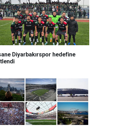
sane Diyarbakırspor hedefine
itlendi