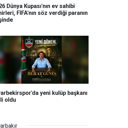
26 Dünya Kupası'nın ev sahibi
irleri, FIFA'nın söz verdiği paranın
şinde
yarbekirspor'da yeni kulüp başkanı
li oldu
yarbakır