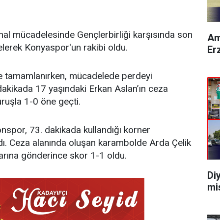
nal mücadelesinde Gençlerbirliği karşısında son
Am
elerek Konyaspor'un rakibi oldu.
Er
ikle tamamlanırken, mücadelede perdeyi
. dakikada 17 yaşındaki Erkan Aslan’ın ceza
uruşla 1-0 öne geçti.
nspor, 73. dakikada kullandığı korner
dı. Ceza alanında oluşan karambolde Arda Çelik
larına gönderince skor 1-1 oldu.
Di
mi