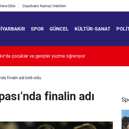
itene Ekle
Diyarbakır Namaz Vakitleri
DIYARBAKIR
SPOR
GÜNCEL
KÜLTÜR-SANAT
POLI
araj Gölü’ne yaklaşanlar SMS'le uyarılıyor
da finalin adı belli oldu
pası’nda finalin adı
Sp