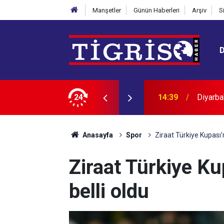
Manşetler
Günün Haberleri
Arşiv
S
er yüzme öğreniyor
24
14:15
Dicle B
Anasayfa
Spor
Ziraat Türkiye Kupası’n
Ziraat Türkiye Ku
belli oldu