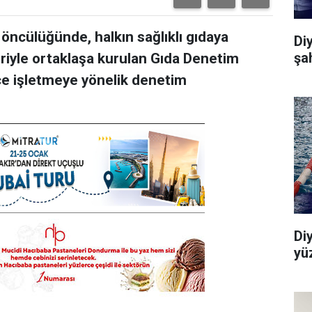
öncülüğünde, halkın sağlıklı gıdaya
Di
şa
eriyle ortaklaşa kurulan Gıda Denetim
ce işletmeye yönelik denetim
Di
yü