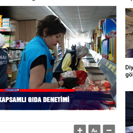
Di
gö