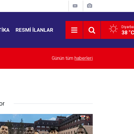
Diyarba
TIKA
RESMI İLANLAR
38 °
14:02
Kaya: Şimdi demokratikleşme ve kalkınma zama
Günün tüm
haberleri
or