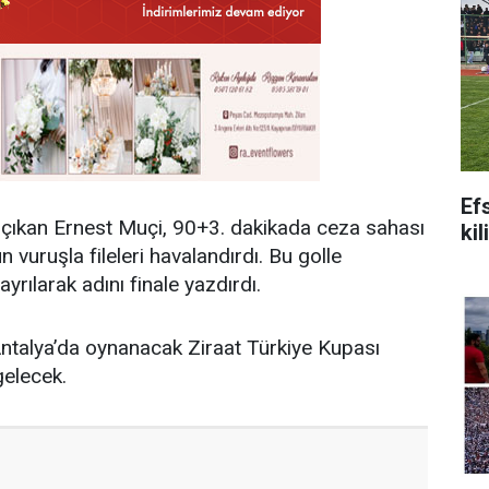
Ef
çıkan Ernest Muçi, 90+3. dakikada ceza sahası
kil
 vuruşla fileleri havalandırdı. Bu golle
ılarak adını finale yazdırdı.
talya’da oynanacak Ziraat Türkiye Kupası
gelecek.