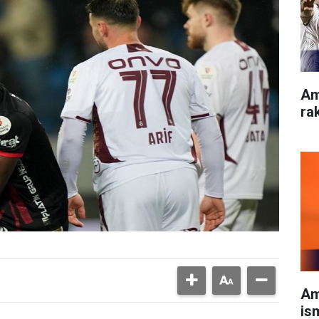
Am
rak
Am
is