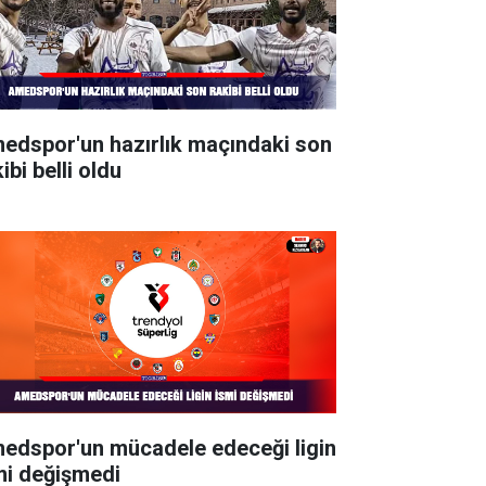
edspor'un hazırlık maçındaki son
ibi belli oldu
edspor'un mücadele edeceği ligin
mi değişmedi