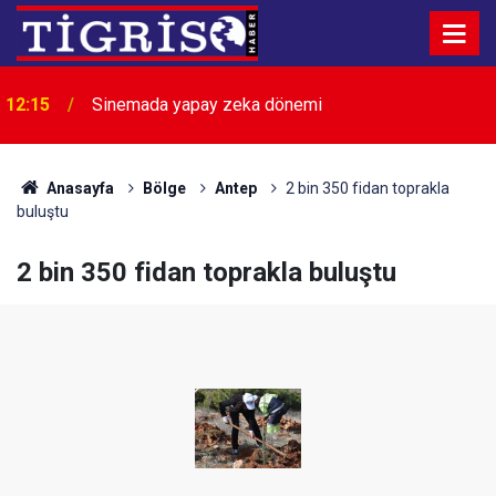
12:15
Sinemada yapay zeka dönemi
12:11
Kırtasiye sektöründe okula dönüş mesaisi başladı
Anasayfa
Bölge
Antep
2 bin 350 fidan toprakla
buluştu
2 bin 350 fidan toprakla buluştu