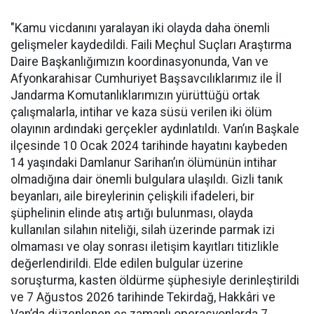
"Kamu vicdanını yaralayan iki olayda daha önemli
gelişmeler kaydedildi. Faili Meçhul Suçları Araştırma
Daire Başkanlığımızın koordinasyonunda, Van ve
Afyonkarahisar Cumhuriyet Başsavcılıklarımız ile İl
Jandarma Komutanlıklarımızın yürüttüğü ortak
çalışmalarla, intihar ve kaza süsü verilen iki ölüm
olayının ardındaki gerçekler aydınlatıldı. Van’ın Başkale
ilçesinde 10 Ocak 2024 tarihinde hayatını kaybeden
14 yaşındaki Damlanur Sarihan’ın ölümünün intihar
olmadığına dair önemli bulgulara ulaşıldı. Gizli tanık
beyanları, aile bireylerinin çelişkili ifadeleri, bir
şüphelinin elinde atış artığı bulunması, olayda
kullanılan silahın niteliği, silah üzerinde parmak izi
olmaması ve olay sonrası iletişim kayıtları titizlikle
değerlendirildi. Elde edilen bulgular üzerine
soruşturma, kasten öldürme şüphesiyle derinleştirildi
ve 7 Ağustos 2026 tarihinde Tekirdağ, Hakkâri ve
Van’da düzenlenen eş zamanlı operasyonlarda 7