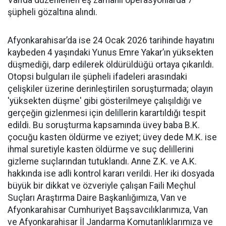
şüpheli gözaltına alındı.
Afyonkarahisar’da ise 24 Ocak 2026 tarihinde hayatını
kaybeden 4 yaşındaki Yunus Emre Yakar’ın yüksekten
düşmediği, darp edilerek öldürüldüğü ortaya çıkarıldı.
Otopsi bulguları ile şüpheli ifadeleri arasındaki
çelişkiler üzerine derinleştirilen soruşturmada; olayın
'yüksekten düşme' gibi gösterilmeye çalışıldığı ve
gerçeğin gizlenmesi için delillerin karartıldığı tespit
edildi. Bu soruşturma kapsamında üvey baba B.K.
çocuğu kasten öldürme ve eziyet; üvey dede M.K. ise
ihmal suretiyle kasten öldürme ve suç delillerini
gizleme suçlarından tutuklandı. Anne Z.K. ve A.K.
hakkında ise adli kontrol kararı verildi. Her iki dosyada
büyük bir dikkat ve özveriyle çalışan Faili Meçhul
Suçları Araştırma Daire Başkanlığımıza, Van ve
Afyonkarahisar Cumhuriyet Başsavcılıklarımıza, Van
ve Afyonkarahisar İl Jandarma Komutanlıklarımıza ve