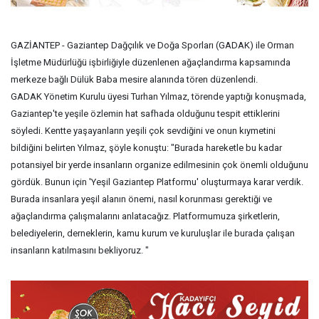
GAZİANTEP - Gaziantep Dağçılık ve Doğa Sporları (GADAK) ile Orman
İşletme Müdürlüğü işbirliğiyle düzenlenen ağaçlandırma kapsamında
merkeze bağlı Dülük Baba mesire alanında tören düzenlendi.
GADAK Yönetim Kurulu üyesi Turhan Yılmaz, törende yaptığı konuşmada,
Gaziantep'te yeşile özlemin hat safhada olduğunu tespit ettiklerini
söyledi. Kentte yaşayanların yeşili çok sevdiğini ve onun kıymetini
bildiğini belirten Yılmaz, şöyle konuştu: "Burada hareketle bu kadar
potansiyel bir yerde insanların organize edilmesinin çok önemli olduğunu
gördük. Bunun için 'Yeşil Gaziantep Platformu' oluşturmaya karar verdik.
Burada insanlara yeşil alanın önemi, nasıl korunması gerektiği ve
ağaçlandırma çalışmalarını anlatacağız. Platformumuza şirketlerin,
belediyelerin, derneklerin, kamu kurum ve kuruluşlar ile burada çalışan
insanların katılmasını bekliyoruz. "