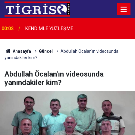
Bir Köfteci, Bir Gariban Dostu, Bir Diyarbakır
00:01
Efsanesi: Fikri Kalaylı
Anasayfa
Güncel
Abdullah Öcalan'ın videosunda
yanındakiler kim?
Abdullah Öcalan'ın videosunda
yanındakiler kim?