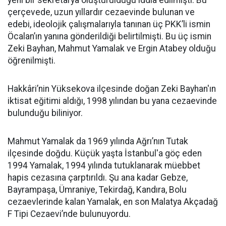
yeni bir sekretarya oluşturulduğu iddia edilmişti. Bu
çerçevede, uzun yıllardır cezaevinde bulunan ve
edebi, ideolojik çalışmalarıyla tanınan üç PKK’li ismin
Öcalan’ın yanına gönderildiği belirtilmişti. Bu üç ismin
Zeki Bayhan, Mahmut Yamalak ve Ergin Atabey olduğu
öğrenilmişti.
Hakkâri’nin Yüksekova ilçesinde doğan Zeki Bayhan'ın
iktisat eğitimi aldığı, 1998 yılından bu yana cezaevinde
bulunduğu biliniyor.
Mahmut Yamalak da 1969 yılında Ağrı’nın Tutak
ilçesinde doğdu. Küçük yaşta İstanbul'a göç eden
1994 Yamalak, 1994 yılında tutuklanarak müebbet
hapis cezasına çarptırıldı. Şu ana kadar Gebze,
Bayrampaşa, Ümraniye, Tekirdağ, Kandıra, Bolu
cezaevlerinde kalan Yamalak, en son Malatya Akçadağ
F Tipi Cezaevi’nde bulunuyordu.