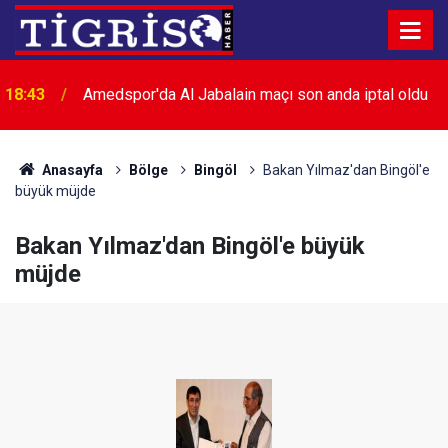
18:43
Amedspor'da Al Jabalain maçı son anda iptal oldu
Amedspor yönetimi Erzurumspor maçı öncesi
18:39
stadyumda
Anasayfa
Bölge
Bingöl
Bakan Yılmaz'dan Bingöl'e
büyük müjde
Bakan Yılmaz'dan Bingöl'e büyük
müjde