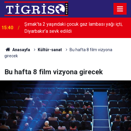
15:26
Şanlıurfa’da motosikletler çarpıştı: 4 kişi yaralandı
Anasayfa
Kültür-sanat
Bu hafta 8 film vizyona
girecek
Bu hafta 8 film vizyona girecek