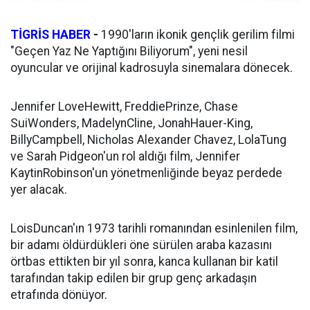
TİGRİS HABER
-
1990'ların ikonik gençlik gerilim filmi
"Geçen Yaz Ne Yaptığını Biliyorum", yeni nesil
oyuncular ve orijinal kadrosuyla sinemalara dönecek.
Jennifer LoveHewitt, FreddiePrinze, Chase
SuiWonders, MadelynCline, JonahHauer-King,
BillyCampbell, Nicholas Alexander Chavez, LolaTung
ve Sarah Pidgeon'un rol aldığı film, Jennifer
KaytinRobinson'un yönetmenliğinde beyaz perdede
yer alacak.
LoisDuncan'ın 1973 tarihli romanından esinlenilen film,
bir adamı öldürdükleri öne sürülen araba kazasını
örtbas ettikten bir yıl sonra, kanca kullanan bir katil
tarafından takip edilen bir grup genç arkadaşın
etrafında dönüyor.