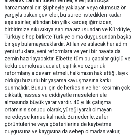
arayarak zaman tüketmemeli, enerjisini boşa
harcamamalıdır. Şüpheyle yaklaşan veya olumsuz ön
yargıyla bakan çevreler, bu süreci istedikleri kadar
eşelesinler, altından bin yıllık kardeşliğimizden,
birbirimize sıkı sıkıya sarılma arzusundan ve Kürdüyle,
Türküyle hep birlikte Türkiye olma duygusundan başka
bir şey bulamayacaklardır. Atılan ve atılacak her adım
yeni ufuklara, yeni reformlara ve yeni bir hayata da
zemin hazırlayacaktır. Elbette tüm bu çabalar güçlü ve
köklü demokrasi, adalet, eşitlik ve özgürlük
reformlarıyla devam etmeli, halkımızın hak ettiği, layık
olduğu huzurlu bir yaşama kavuşmasına katkı
sunmalıdır. Bunun için de herkesin ve her kesimin çok
dikkatli, hassas ve ciddiyetle meseleleri ele
almasında büyük yarar vardır. 40 yıllık çatışma
ortamının sonucu olarak, yüreği yaralı olmayan
neredeyse kimse kalmadı. Bu nedenle, zafer
görüntülerine veya gösterilerine de kaybetme
duygusuna ve kaygısına da sebep olmadan vakur,