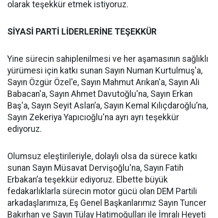
olarak teşekkür etmek istiyoruz.
S
İ
YAS
İ
PART
İ
L
İ
DERLER
İ
NE TE
Ş
EKKÜR
Yine sürecin sahiplenilmesi ve her aşamasının sağlıklı
yürümesi için katkı sunan Sayın Numan Kurtulmuş'a,
Sayın Özgür Özel'e, Sayın Mahmut Arıkan'a, Sayın Ali
Babacan'a, Sayın Ahmet Davutoğlu'na, Sayın Erkan
Baş'a, Sayın Seyit Aslan’a, Sayın Kemal Kılıçdaroğlu’na,
Sayın Zekeriya Yapıcıoğlu'na ayrı ayrı teşekkür
ediyoruz.
Olumsuz eleştirileriyle, dolaylı olsa da sürece katkı
sunan Sayın Müsavat Dervişoğlu'na, Sayın Fatih
Erbakan’a teşekkür ediyoruz. Elbette büyük
fedakarlıklarla sürecin motor gücü olan DEM Partili
arkadaşlarımıza, Eş Genel Başkanlarımız Sayın Tuncer
Bakırhan ve Sayın Tülay Hatimoğulları ile İmralı Heyeti