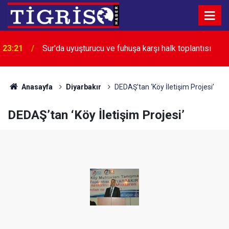
23:21
Sur'da uyuşturucu ve fuhuşa karşı halk toplantısı
23:11
Aram Tigran Bismil’de anıldı
Anasayfa
Diyarbakır
DEDAŞ’tan ‘Köy İletişim Projesi’
DEDAŞ’tan ‘Köy İletişim Projesi’