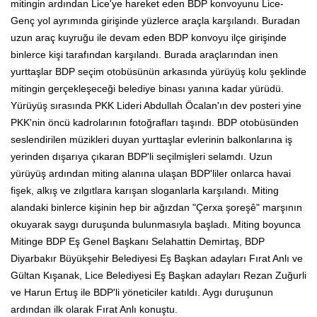
mitingin ardından Lice'ye hareket eden BDP konvoyunu Lice-
Genç yol ayrımında girişinde yüzlerce araçla karşılandı. Buradan
uzun araç kuyruğu ile devam eden BDP konvoyu ilçe girişinde
binlerce kişi tarafından karşılandı. Burada araçlarından inen
yurttaşlar BDP seçim otobüsünün arkasında yürüyüş kolu şeklinde
mitingin gerçekleşeceği belediye binası yanına kadar yürüdü.
Yürüyüş sırasında PKK Lideri Abdullah Öcalan'ın dev posteri yine
PKK'nin öncü kadrolarının fotoğrafları taşındı. BDP otobüsünden
seslendirilen müzikleri duyan yurttaşlar evlerinin balkonlarına iş
yerinden dışarıya çıkaran BDP'li seçilmişleri selamdı. Uzun
yürüyüş ardından miting alanına ulaşan BDP'liler onlarca havai
fişek, alkış ve zılgıtlara karışan sloganlarla karşılandı. Miting
alandaki binlerce kişinin hep bir ağızdan "Çerxa şoreşê" marşının
okuyarak saygı duruşunda bulunmasıyla başladı. Miting boyunca
Mitinge BDP Eş Genel Başkanı Selahattin Demirtaş, BDP
Diyarbakır Büyükşehir Belediyesi Eş Başkan adayları Fırat Anlı ve
Gültan Kışanak, Lice Belediyesi Eş Başkan adayları Rezan Zuğurli
ve Harun Ertuş ile BDP'li yöneticiler katıldı. Aygı duruşunun
ardından ilk olarak Fırat Anlı konuştu.