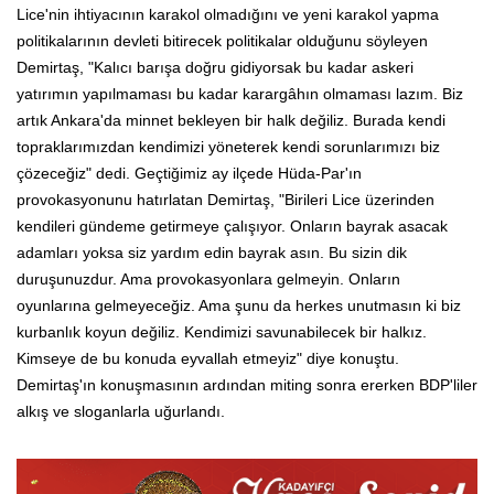
Lice'nin ihtiyacının karakol olmadığını ve yeni karakol yapma
politikalarının devleti bitirecek politikalar olduğunu söyleyen
Demirtaş, "Kalıcı barışa doğru gidiyorsak bu kadar askeri
yatırımın yapılmaması bu kadar karargâhın olmaması lazım. Biz
artık Ankara'da minnet bekleyen bir halk değiliz. Burada kendi
topraklarımızdan kendimizi yöneterek kendi sorunlarımızı biz
çözeceğiz" dedi. Geçtiğimiz ay ilçede Hüda-Par'ın
provokasyonunu hatırlatan Demirtaş, "Birileri Lice üzerinden
kendileri gündeme getirmeye çalışıyor. Onların bayrak asacak
adamları yoksa siz yardım edin bayrak asın. Bu sizin dik
duruşunuzdur. Ama provokasyonlara gelmeyin. Onların
oyunlarına gelmeyeceğiz. Ama şunu da herkes unutmasın ki biz
kurbanlık koyun değiliz. Kendimizi savunabilecek bir halkız.
Kimseye de bu konuda eyvallah etmeyiz" diye konuştu.
Demirtaş'ın konuşmasının ardından miting sonra ererken BDP'liler
alkış ve sloganlarla uğurlandı.