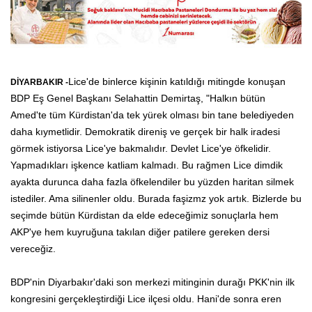
Lice'de binlerce kişinin katıldığı mitingde konuşan
DİYARBAKIR -
BDP Eş Genel Başkanı Selahattin Demirtaş, "Halkın bütün
Amed'te tüm Kürdistan'da tek yürek olması bin tane belediyeden
daha kıymetlidir. Demokratik direniş ve gerçek bir halk iradesi
görmek istiyorsa Lice'ye bakmalıdır. Devlet Lice'ye öfkelidir.
Yapmadıkları işkence katliam kalmadı. Bu rağmen Lice dimdik
ayakta durunca daha fazla öfkelendiler bu yüzden haritan silmek
istediler. Ama silinenler oldu. Burada faşizmz yok artık. Bizlerde bu
seçimde bütün Kürdistan da elde edeceğimiz sonuçlarla hem
AKP'ye hem kuyruğuna takılan diğer patilere gereken dersi
vereceğiz.
BDP'nin Diyarbakır'daki son merkezi mitinginin durağı PKK'nin ilk
kongresini gerçekleştirdiği Lice ilçesi oldu. Hani'de sonra eren