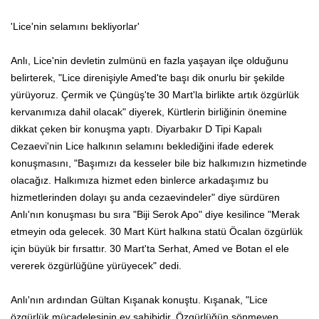
'Lice'nin selamını bekliyorlar'
Anlı, Lice'nin devletin zulmünü en fazla yaşayan ilçe olduğunu
belirterek, "Lice direnişiyle Amed'te başı dik onurlu bir şekilde
yürüyoruz. Çermik ve Çüngüş'te 30 Mart'la birlikte artık özgürlük
kervanımıza dahil olacak" diyerek, Kürtlerin birliğinin önemine
dikkat çeken bir konuşma yaptı. Diyarbakır D Tipi Kapalı
Cezaevi'nin Lice halkının selamını beklediğini ifade ederek
konuşmasını, "Başımızı da kesseler bile biz halkımızın hizmetinde
olacağız. Halkımıza hizmet eden binlerce arkadaşımız bu
hizmetlerinden dolayı şu anda cezaevindeler" diye sürdüren
Anlı'nın konuşması bu sıra "Biji Serok Apo" diye kesilince "Merak
etmeyin oda gelecek. 30 Mart Kürt halkına statü Öcalan özgürlük
için büyük bir fırsattır. 30 Mart'ta Serhat, Amed ve Botan el ele
vererek özgürlüğüne yürüyecek" dedi.
Anlı'nın ardından Gültan Kışanak konuştu. Kışanak, "Lice
özgürlük mücadelesinin ev sahibidir. Özgürlüğün sönmeyen