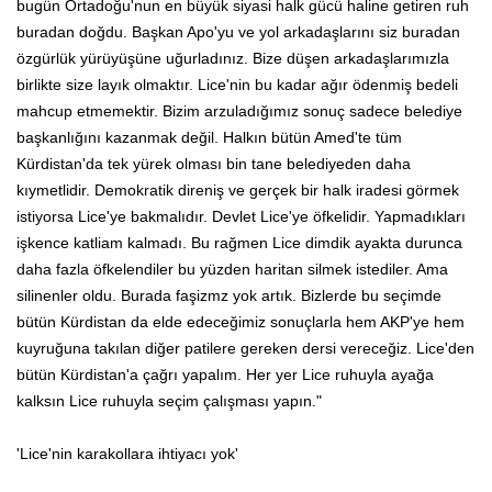
bugün Ortadoğu'nun en büyük siyasi halk gücü haline getiren ruh
buradan doğdu. Başkan Apo'yu ve yol arkadaşlarını siz buradan
özgürlük yürüyüşüne uğurladınız. Bize düşen arkadaşlarımızla
birlikte size layık olmaktır. Lice'nin bu kadar ağır ödenmiş bedeli
mahcup etmemektir. Bizim arzuladığımız sonuç sadece belediye
başkanlığını kazanmak değil. Halkın bütün Amed'te tüm
Kürdistan'da tek yürek olması bin tane belediyeden daha
kıymetlidir. Demokratik direniş ve gerçek bir halk iradesi görmek
istiyorsa Lice'ye bakmalıdır. Devlet Lice'ye öfkelidir. Yapmadıkları
işkence katliam kalmadı. Bu rağmen Lice dimdik ayakta durunca
daha fazla öfkelendiler bu yüzden haritan silmek istediler. Ama
silinenler oldu. Burada faşizmz yok artık. Bizlerde bu seçimde
bütün Kürdistan da elde edeceğimiz sonuçlarla hem AKP'ye hem
kuyruğuna takılan diğer patilere gereken dersi vereceğiz. Lice'den
bütün Kürdistan'a çağrı yapalım. Her yer Lice ruhuyla ayağa
kalksın Lice ruhuyla seçim çalışması yapın."
'Lice'nin karakollara ihtiyacı yok'