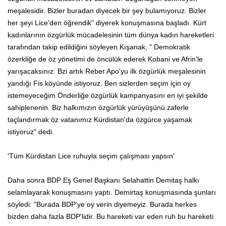
meşalesidir. Bizler buradan diyecek bir şey bulamıyoruz. Bizler
her şeyi Lice'den öğrendik" diyerek konuşmasına başladı. Kürt
kadınlarının özgürlük mücadelesinin tüm dünya kadın hareketleri
tarafından takip edildiğini söyleyen Kışanak, " Demokratik
özerkliğe de öz yönetimi de öncülük ederek Kobani ve Afrin'le
yarışacaksınız. Bzi artık Reber Apo'yu ilk özgürlük meşalesinin
yandığı Fis köyünde istiyoruz. Ben sizlerden seçim için oy
istemeyeceğim Önderliğe özgürlük kampanyasını en iyi şekilde
sahiplenenin. Biz halkımızın özgürlük yürüyüşünü zaferle
taçlandırmak öz vatanımız Kürdistan'da özgürce yaşamak
istiyoruz" dedi.
'Tüm Kürdistan Lice ruhuyla seçim çalışması yapsın'
Daha sonra BDP Eş Genel Başkanı Selahattin Demitaş halkı
selamlayarak konuşmasını yaptı. Demirtaş konuşmasında şunları
söyledi: "Burada BDP'ye oy verin diyemeyiz. Burada herkes
bizden daha fazla BDP'lidir. Bu hareketi var eden ruh bu hareketi