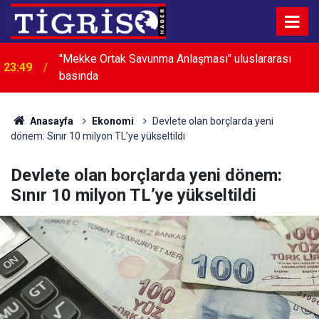
"Mekke Ortak Savunma Anlaşması" uluslararası
23:49
basında
23:03
Avcılar Belediyesi soruşturması: 12 kişi tutuklandı
Anasayfa
Ekonomi
Devlete olan borçlarda yeni
dönem: Sınır 10 milyon TL’ye yükseltildi
Devlete olan borçlarda yeni dönem:
Sınır 10 milyon TL’ye yükseltildi