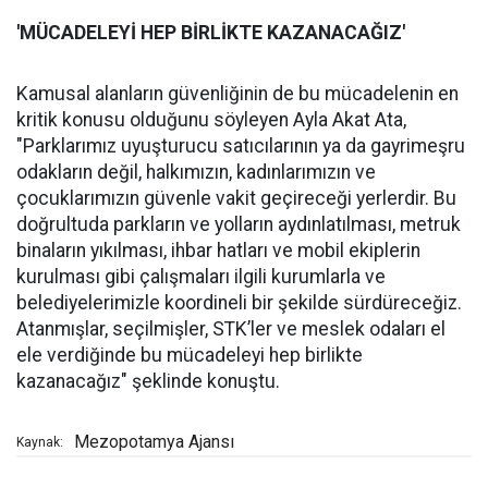
'MÜCADELEYİ
HEP B
İ
RL
İ
KTE KAZANACA
Ğ
IZ'
Kamusal alanların güvenliğinin de bu mücadelenin en
kritik konusu olduğunu söyleyen Ayla Akat Ata,
"Parklarımız uyuşturucu satıcılarının ya da gayrimeşru
odakların değil, halkımızın, kadınlarımızın ve
çocuklarımızın güvenle vakit geçireceği yerlerdir. Bu
doğrultuda parkların ve yolların aydınlatılması, metruk
binaların yıkılması, ihbar hatları ve mobil ekiplerin
kurulması gibi çalışmaları ilgili kurumlarla ve
belediyelerimizle koordineli bir şekilde sürdüreceğiz.
Atanmışlar, seçilmişler, STK’ler ve meslek odaları el
ele verdiğinde bu mücadeleyi hep birlikte
kazanacağız" şeklinde konuştu.
Mezopotamya Ajansı
Kaynak: