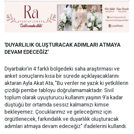
'DUYARLILIK OLUŞ
TURACAK ADIMLARI ATMAYA
DEVAM EDECE
Ğİ
Z'
Diyarbakır’ın 4 farklı bölgedeki saha araştırması ve
anket sonuçlarını kısa bir sürede açıklayacaklarını
aktaran Ayla Akat Ata, "Bu veriler ne yazık ki yetkililerin
çizdiği pembe tabloyu doğrulamamaktadır. Sivil
toplum olarak uyuşturucu kullanım yaşının 9’a kadar
düştüğü bir ortamda sessiz kalmamızı kimse
bekleyemez. Çocuklarımız ve geleceğimiz için
örgütlenecek, farkındalık ve duyarlılık oluşturacak
adımları atmaya devam edeceğiz" ifadelerini kullandı.