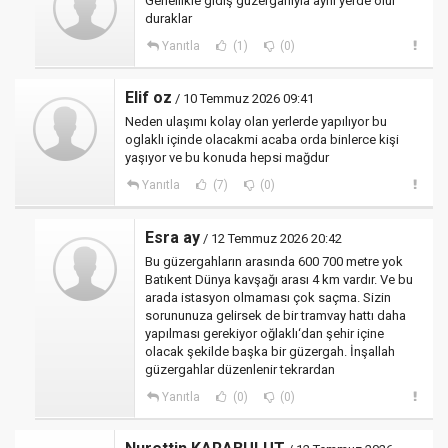
Genellikle gidiş güzergahıyla aynı yerde olur
duraklar
Yanıtla
(1)
(0)
Elif oz
/ 10 Temmuz 2026 09:41
Neden ulaşımı kolay olan yerlerde yapılıyor bu
oglaklı içinde olacakmi acaba orda binlerce kişi
yaşıyor ve bu konuda hepsi mağdur
Yanıtla
(7)
(0)
Esra ay
/ 12 Temmuz 2026 20:42
Bu güzergahların arasında 600 700 metre yok
Batıkent Dünya kavşağı arası 4 km vardır. Ve bu
arada istasyon olmaması çok saçma. Sizin
sorununuza gelirsek de bir tramvay hattı daha
yapılması gerekiyor oğlaklı‘dan şehir içine
olacak şekilde başka bir güzergah. İnşallah
güzergahlar düzenlenir tekrardan
Yanıtla
(0)
(0)