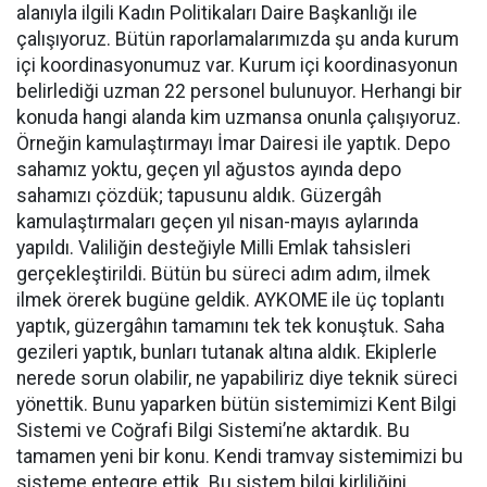
alanıyla ilgili Kadın Politikaları Daire Başkanlığı ile
çalışıyoruz. Bütün raporlamalarımızda şu anda kurum
içi koordinasyonumuz var. Kurum içi koordinasyonun
belirlediği uzman 22 personel bulunuyor. Herhangi bir
konuda hangi alanda kim uzmansa onunla çalışıyoruz.
Örneğin kamulaştırmayı İmar Dairesi ile yaptık. Depo
sahamız yoktu, geçen yıl ağustos ayında depo
sahamızı çözdük; tapusunu aldık. Güzergâh
kamulaştırmaları geçen yıl nisan-mayıs aylarında
yapıldı. Valiliğin desteğiyle Milli Emlak tahsisleri
gerçekleştirildi. Bütün bu süreci adım adım, ilmek
ilmek örerek bugüne geldik. AYKOME ile üç toplantı
yaptık, güzergâhın tamamını tek tek konuştuk. Saha
gezileri yaptık, bunları tutanak altına aldık. Ekiplerle
nerede sorun olabilir, ne yapabiliriz diye teknik süreci
yönettik. Bunu yaparken bütün sistemimizi Kent Bilgi
Sistemi ve Coğrafi Bilgi Sistemi’ne aktardık. Bu
tamamen yeni bir konu. Kendi tramvay sistemimizi bu
sisteme entegre ettik. Bu sistem bilgi kirliliğini