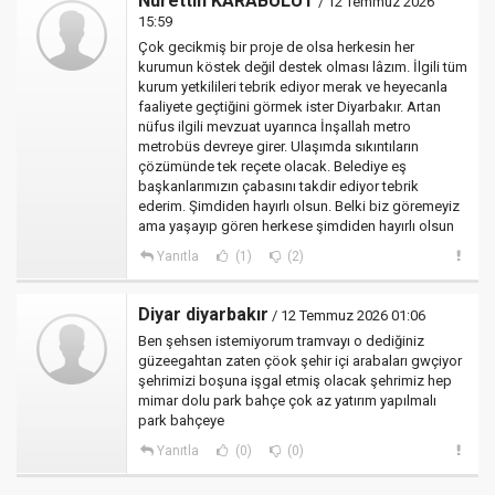
Nurettin KARABULUT
/ 12 Temmuz 2026
15:59
Çok gecikmiş bir proje de olsa herkesin her
kurumun köstek değil destek olması lâzım. İlgili tüm
kurum yetkilileri tebrik ediyor merak ve heyecanla
faaliyete geçtiğini görmek ister Diyarbakır. Artan
nüfus ilgili mevzuat uyarınca İnşallah metro
metrobüs devreye girer. Ulaşımda sıkıntıların
çözümünde tek reçete olacak. Belediye eş
başkanlarımızın çabasını takdir ediyor tebrik
ederim. Şimdiden hayırlı olsun. Belki biz göremeyiz
ama yaşayıp gören herkese şimdiden hayırlı olsun
Yanıtla
(1)
(2)
Diyar diyarbakır
/ 12 Temmuz 2026 01:06
Ben şehsen istemiyorum tramvayı o dediğiniz
güzeegahtan zaten çöok şehir içi arabaları gwçiyor
şehrimizi boşuna işgal etmiş olacak şehrimiz hep
mimar dolu park bahçe çok az yatırım yapılmalı
park bahçeye
Yanıtla
(0)
(0)