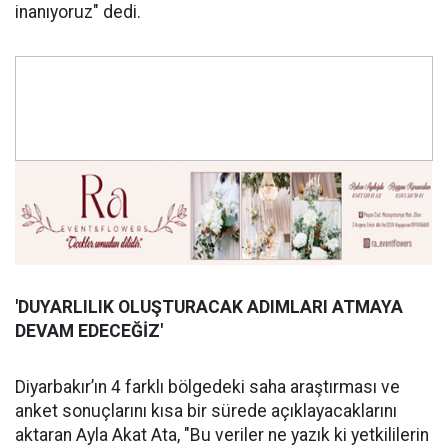
inanıyoruz" dedi.
'DUYARLILIK OLUŞ
TURACAK ADIMLARI ATMAYA
DEVAM EDECE
Ğİ
Z'
Diyarbakır’ın 4 farklı bölgedeki saha araştırması ve
anket sonuçlarını kısa bir sürede açıklayacaklarını
aktaran Ayla Akat Ata, "Bu veriler ne yazık ki yetkililerin