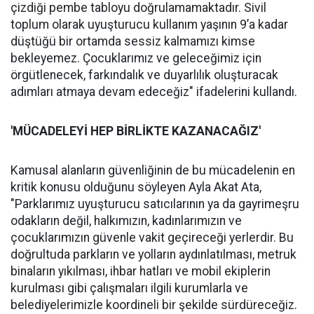
çizdiği pembe tabloyu doğrulamamaktadır. Sivil
toplum olarak uyuşturucu kullanım yaşının 9’a kadar
düştüğü bir ortamda sessiz kalmamızı kimse
bekleyemez. Çocuklarımız ve geleceğimiz için
örgütlenecek, farkındalık ve duyarlılık oluşturacak
adımları atmaya devam edeceğiz" ifadelerini kullandı.
'MÜCADELEYİ
HEP B
İ
RL
İ
KTE KAZANACA
Ğ
IZ'
Kamusal alanların güvenliğinin de bu mücadelenin en
kritik konusu olduğunu söyleyen Ayla Akat Ata,
"Parklarımız uyuşturucu satıcılarının ya da gayrimeşru
odakların değil, halkımızın, kadınlarımızın ve
çocuklarımızın güvenle vakit geçireceği yerlerdir. Bu
doğrultuda parkların ve yolların aydınlatılması, metruk
binaların yıkılması, ihbar hatları ve mobil ekiplerin
kurulması gibi çalışmaları ilgili kurumlarla ve
belediyelerimizle koordineli bir şekilde sürdüreceğiz.