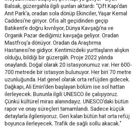
Balsak, güzergahla ilgili şunları aktardı: “Çift Kapı’dan
Anıt Park’a, oradan sola dönüp Ekinciler, Yaşar Kemal
Caddesi’ne giriyor. Ofis alt geçidinden geçip
Batıkent’e doğru kıvrılıyor, Dünya Kavşağı’na ve
Organik Pazar dediğimiz kavşağa geliyor. Oradan
Mastfroş’a dönüyor. Oradan da Araştırma
Hastanesi’ne gidiyor. Kentimizdeki yurttaşların alışkın
olduğu, bildiği bir güzergâh. Proje 2022 yılında
onaylandı. Doğal olarak 20 istasyonumuz var. Her 600-
700 metrede bir istasyon bulunuyor. Her biri 70 metre
uzunluğunda. Hat genel olarak orta refüjden gidecek.
Dağkapı, Ali Emiri’den başlayan bölüm ise sol hattan
ilerleyecek. Bununla ilgili UNESCO ile çalışıyoruz.
Çünkü kültürel miras alanındayız. UNESCO’daki bütün
rapor ve onay süreçleri tamamlandı. Sadece küçük
detaylarla ilgileniyoruz. Geri kalan bütün hat orta refüj
boyunca ilerleyecek. Trafik de sağlı sollu akacak."