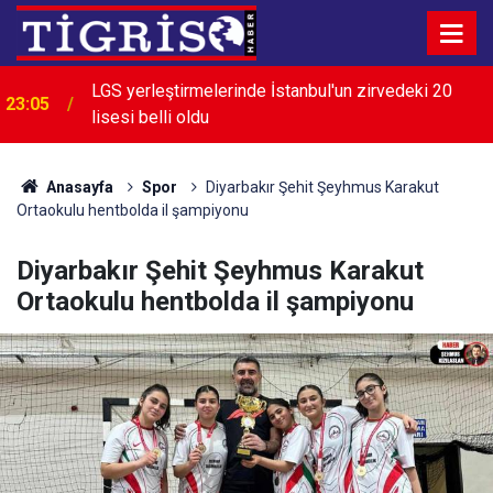
LGS yerleştirmelerinde İstanbul'un zirvedeki 20
23:05
lisesi belli oldu
22:28
İran: Boğaz'ın açılması ABD'nin tutumuna bağlı
Anasayfa
Spor
Diyarbakır Şehit Şeyhmus Karakut
Ortaokulu hentbolda il şampiyonu
Diyarbakır Şehit Şeyhmus Karakut
Ortaokulu hentbolda il şampiyonu