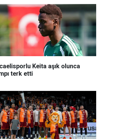
caelisporlu Keita aşık olunca
mpı terk etti