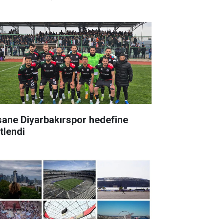
sane Diyarbakırspor hedefine
itlendi