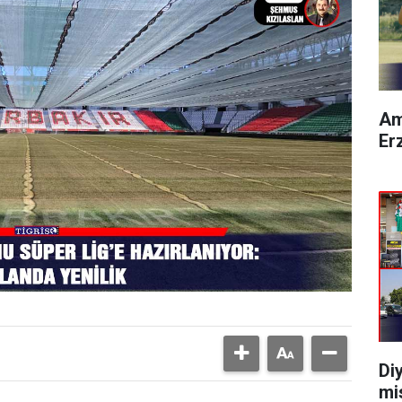
Am
Er
Di
mi