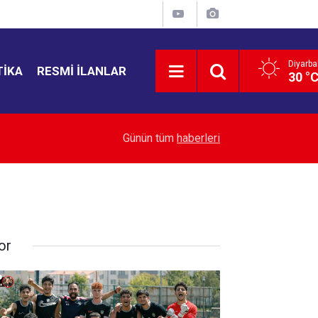
Diyarba
TIKA
RESMI İLANLAR
30 °
21:35
Bahçelievler'de 4 katlı bina çöktü
Günün tüm
haberleri
or