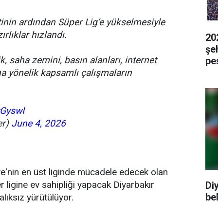
inin ardından Süper Lig’e yükselmesiyle
rlıklar hızlandı.
20
şeh
 saha zemini, basın alanları, internet
pe
una yönelik kapsamlı çalışmaların
vGyswI
er)
June 4, 2026
e'nin en üst liginde mücadele edecek olan
ligine ev sahipliği yapacak Diyarbakır
Di
bel
lıksız yürütülüyor.