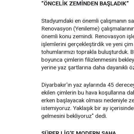
“ÖNCELİK ZEMİNDEN BAŞLADIK”
Stadyumdaki en önemli çalışmanın sah
Renovasyon (Yenileme) çalışmalarının 
önemli konu zemindi. Renovasyon işle
işlemlerini gerçekleştirdik ve yeni çi
tohumlarımızı toprakla buluşturduk. 
boyunca çimlerin filizlenmesini bekley
yerine yaz şartlarına daha dayanıklı öze
Diyarbakır'ın yaz aylarında 45 dereceyi
ekilen çimlerin bu hava koşullarına d
erken başlayacak olması nedeniyle z
istemiyoruz. Yaklaşık bir ay içerisi
gelmesini bekliyoruz" dedi.
SÜPER LİG‘E MODERN SAHA