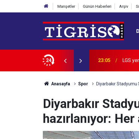
Manşetler
Günün Haberleri
Arşiv
S
n zirvedeki 20 lisesi belli oldu
24
22:28
İran: B
Anasayfa
Spor
Diyarbakır Stadyumu Sü
Diyarbakır Stady
hazırlanıyor: Her 