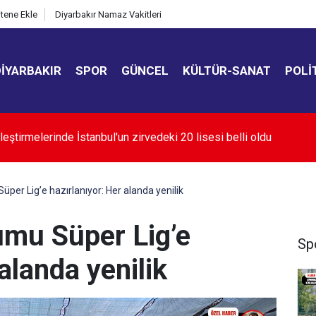
itene Ekle
Diyarbakır Namaz Vakitleri
DIYARBAKIR
SPOR
GÜNCEL
KÜLTÜR-SANAT
POLI
oğaz'ın açılması ABD'nin tutumuna bağlı
per Lig’e hazırlanıyor: Her alanda yenilik
umu Süper Lig’e
Sp
alanda yenilik