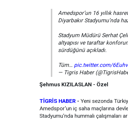
Amedspor’un 16 yıllık hasret
Diyarbakır Stadyumu’nda hazı
Stadyum Müdürü Serhat Çelik,
altyapısı ve taraftar konfor
sürdüğünü açıkladı.
Tüm…
pic.twitter.com/6Euh
— Tigris Haber (@TigrisHab
Şehmus KIZILASLAN - Özel
TİGRİS HABER
-
Yeni sezonda Türkiy
Amedspor'un iç saha maçlarına devler 
Stadyumu'nda hummalı çalışmaları ara