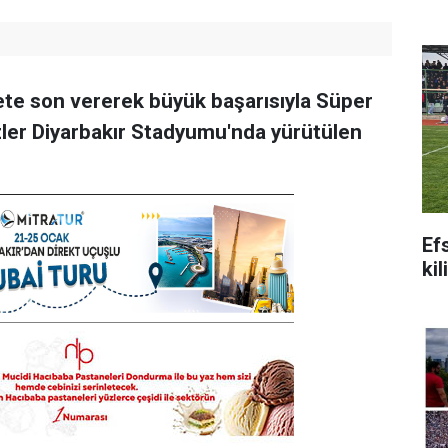
rete son vererek büyük başarısıyla Süper
zler Diyarbakır Stadyumu'nda yürütülen
Ef
kil