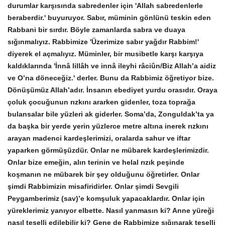
durumlar karşısında sabredenler için 'Allah sabredenlerle
beraberdir.' buyuruyor. Sabır, müminin gönlünü teskin eden
Rabbani bir sırdır. Böyle zamanlarda sabra ve duaya
sığınmalıyız. Rabbimize 'Üzerimize sabır yağdır Rabbim!'
diyerek el açmalıyız. Müminler, bir musibetle karşı karşıya
kaldıklarında 'İnnâ lillâh ve innâ ileyhi râciûn/Biz Allah’a aidiz
ve O’na döneceğiz.' derler. Bunu da Rabbimiz öğretiyor bize.
Dönüşümüz Allah’adır. İnsanın ebediyet yurdu orasıdır. Oraya
çoluk çocuğunun rızkını ararken gidenler, toza toprağa
bulansalar bile yüzleri ak giderler. Soma’da, Zonguldak’ta ya
da başka bir yerde yerin yüzlerce metre altına inerek rızkını
arayan madenci kardeşlerimizi, oralarda sahur ve iftar
yaparken görmüşüzdür. Onlar ne mübarek kardeşlerimizdir.
Onlar bize emeğin, alın terinin ve helal rızık peşinde
koşmanın ne mübarek bir şey olduğunu öğretirler. Onlar
şimdi Rabbimizin misafiridirler. Onlar şimdi Sevgili
Peygamberimiz (sav)’e komşuluk yapacaklardır. Onlar için
yüreklerimiz yanıyor elbette. Nasıl yanmasın ki? Anne yüreği
nasıl teselli edilebilir ki? Gene de Rabbimize sığınarak teselli