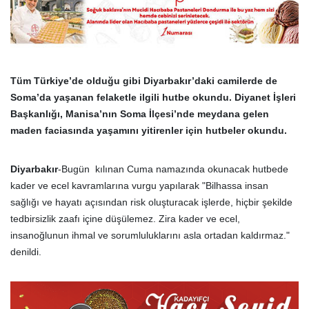
Tüm Türkiye’de olduğu gibi Diyarbakır’daki camilerde de
Soma’da yaşanan felaketle ilgili hutbe okundu. Diyanet İşleri
Başkanlığı, Manisa’nın Soma İlçesi’nde meydana gelen
maden faciasında yaşamını yitirenler için hutbeler okundu.
Diyarbakır
-Bugün kılınan Cuma namazında okunacak hutbede
kader ve ecel kavramlarına vurgu yapılarak "Bilhassa insan
sağlığı ve hayatı açısından risk oluşturacak işlerde, hiçbir şekilde
tedbirsizlik zaafı içine düşülemez. Zira kader ve ecel,
insanoğlunun ihmal ve sorumluluklarını asla ortadan kaldırmaz."
denildi.