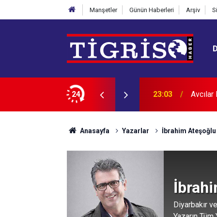
Manşetler
Günün Haberleri
Arşiv
S
12 kişi tutuklandı
24
22:24
Diyarba
Anasayfa
Yazarlar
İbrahim Ateşoğlu
İbrah
Diyarbakır v
Yazarın Tüm Y