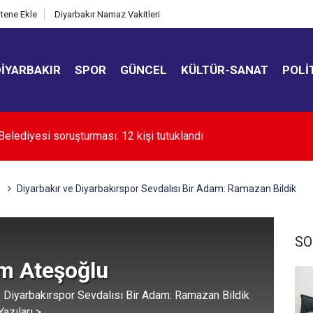
itene Ekle
Diyarbakır Namaz Vakitleri
DIYARBAKIR
SPOR
GÜNCEL
KÜLTÜR-SANAT
POLI
kır’da uyuşturucuyla mücadele çağrısı
Diyarbakır ve Diyarbakırspor Sevdalısı Bir Adam: Ramazan Bildik
SO
im Ateşoğlu
e Diyarbakırspor Sevdalısı Bir Adam: Ramazan Bildik
azıları >