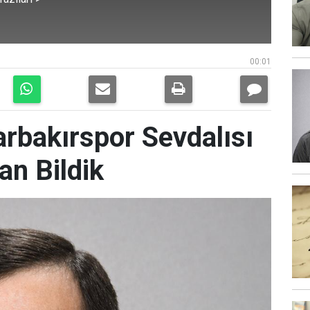
00:01
arbakırspor Sevdalısı
n Bildik