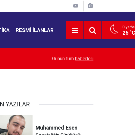
Diyarba
TIKA
RESMI İLANLAR
26 °
21:50
ABD Senatosu Rusya’ya yeni yaptırımlar
Günün tüm
haberleri
N YAZILAR
Muhammed
Esen