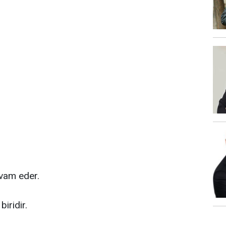
vam eder.
iridir.