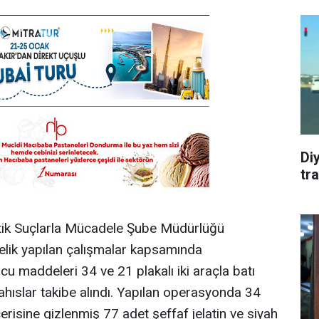
Diy
tra
tik Suçlarla Mücadele Şube Müdürlüğü
nelik yapılan çalışmalar kapsamında
ucu maddeleri 34 ve 21 plakalı iki araçla batı
 şahıslar takibe alındı. Yapılan operasyonda 34
erisine gizlenmiş 77 adet şeffaf jelatin ve siyah