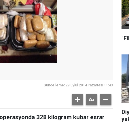
"Fi
Güncelleme:
29 Eylül 2014 Pazartesi 11:43
Diy
i operasyonda 328 kilogram kubar esrar
ya