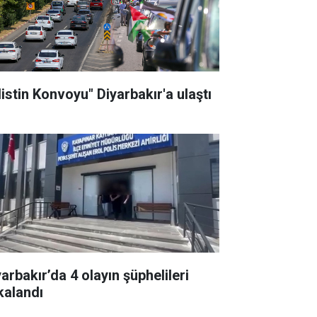
listin Konvoyu" Diyarbakır'a ulaştı
arbakır’da 4 olayın şüphelileri
kalandı