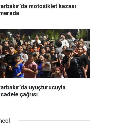
yarbakır’da motosiklet kazası
merada
yarbakır’da uyuşturucuyla
cadele çağrısı
ncel