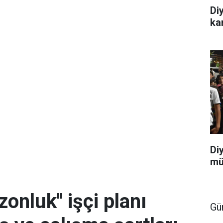
Di
ka
Di
mü
ezonluk" işçi planı
Gü