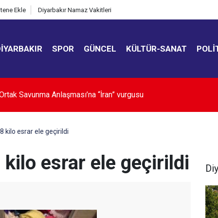
itene Ekle
Diyarbakır Namaz Vakitleri
DIYARBAKIR
SPOR
GÜNCEL
KÜLTÜR-SANAT
POLI
 ve görüntüleme gelirleri tarihe karışıyor
 kilo esrar ele geçirildi
kilo esrar ele geçirildi
Di