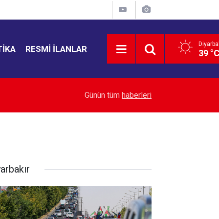
Diyarba
TIKA
RESMI İLANLAR
39 °
16:26
TÜİK açıkladı: Türkiye’de turistlerin rotası değişt
Günün tüm
haberleri
yarbakır