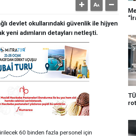
Me
“İ
ğlı devlet okullarındaki güvenlik ile hijyen
k yeni adımların detayları netleşti.
TÜİ
rot
rilecek 60 binden fazla personel için