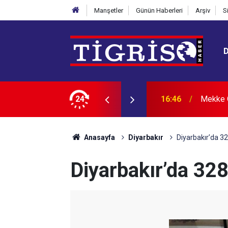
Manşetler
Günün Haberleri
Arşiv
S
na “İran” vurgusu
24
16:36
X'te tık
Anasayfa
Diyarbakır
Diyarbakır’da 328
Diyarbakır’da 328 