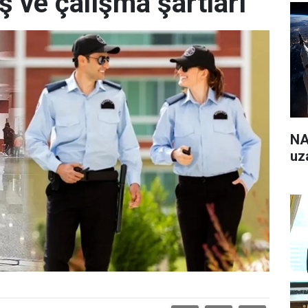
ş ve çalışma şartları
NA
uz