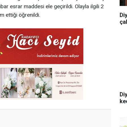
ar esrar maddesi ele geçirildi. Olayla ilgili 2
 ettiği öğrenildi.
Di
ça
Di
ke