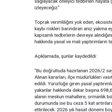
sağlayacak önleyici tedbirleri hayata g
izleyeceğiz."
Toprak verimliliğini yok eden, ekosist
kaybı riskleri barındıran anız yakma 
kapsamlı tedbirlerin devreye alındığı
hakkında yasal ve mali yaptırımların ta
Açıklamada, şunlar kaydedildi:
"Bu doğrultuda hazırlanan 2026/2 sayıl
Alınan kararları, ilçe müdürlükleri vası
edildi. Yürürlüğe giren yasal yaptırıml
yakanlar hakkında dekar başına 698,62
alanın meskun mahallere, ormanlık böl
durumunda ise bu ceza 5 kat artırılar
ettirilecek. 2026 yılı hasat dönemi b