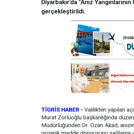
Diyarbakır'da "Anız Yangınlarını
gerçekleştirildi.
TİGRİS HABER
-
Valilikten yapılan a
Murat Zorluoğlu başkanlığında düzenl
Müdürlüğünden Dr. Ozan Akad, anızın
organik madde döngüsünü sağlama ve