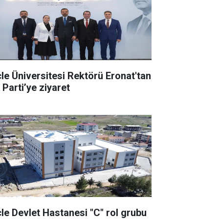
cle Üniversitesi Rektörü Eronat'tan
 Parti’ye ziyaret
cle Devlet Hastanesi "C" rol grubu