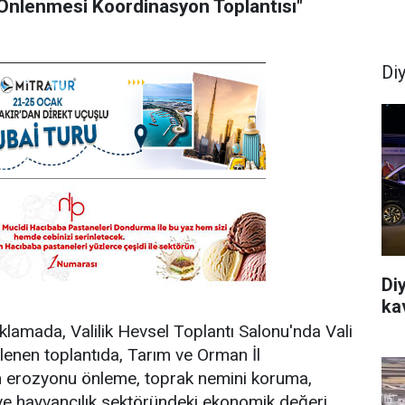
n Önlenmesi Koordinasyon Toplantısı"
Di
Di
ka
çıklamada, Valilik Hevsel Toplantı Salonu'nda Vali
enen toplantıda, Tarım ve Orman İl
 erozyonu önleme, toprak nemini koruma,
 hayvancılık sektöründeki ekonomik değeri