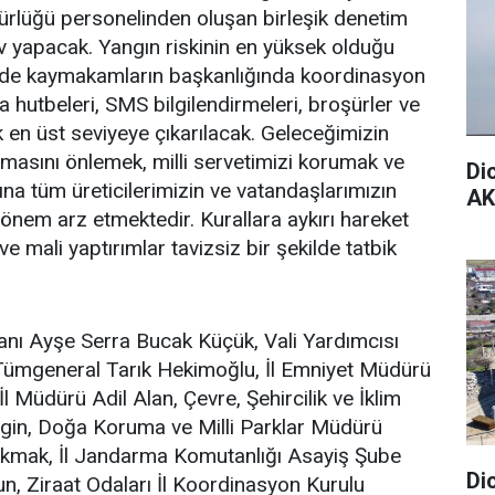
rlüğü personelinden oluşan birleşik denetim
ev yapacak. Yangın riskinin en yüksek olduğu
erinde kaymakamların başkanlığında koordinasyon
 hutbeleri, SMS bilgilendirmeleri, broşürler ve
k en üst seviyeye çıkarılacak. Geleceğimizin
şmasını önlemek, milli servetimizi korumak ve
Di
na tüm üreticilerimizin ve vatandaşlarımızın
AK
önem arz etmektedir. Kurallara aykırı hareket
ve mali yaptırımlar tavizsiz bir şekilde tatbik
anı Ayşe Serra Bucak Küçük, Vali Yardımcısı
Tümgeneral Tarık Hekimoğlu, İl Emniyet Müdürü
Müdürü Adil Alan, Çevre, Şehircilik ve İklim
ilgin, Doğa Koruma ve Milli Parklar Müdürü
akmak, İl Jandarma Komutanlığı Asayiş Şube
Di
 Ziraat Odaları İl Koordinasyon Kurulu