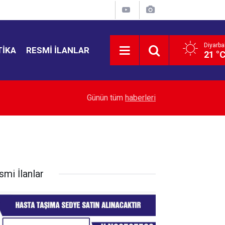
Diyarba
TIKA
RESMI İLANLAR
21 °
22:43
Yemen’de ölü sayısı 38’e yükseldi
Günün tüm
haberleri
smi İlanlar