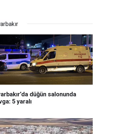
yarbakır
yarbakır’da düğün salonunda
vga: 5 yaralı