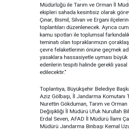
Müdürlüğü ile Tarım ve Orman İl Müdü
ekipleri sahada kesintisiz olarak gör
Çınar, Bismil, Silvan ve Ergani ilçel
toplantıları düzenlenecek. Ayrıca cuma
kamu spotları ile toplumsal farkındalı
teminatı olan topraklarımızın çorakla
çevre felaketlerinin önüne geçmek adı
yasaklara hassasiyetle uyması büyük 
edenlerin tespiti halinde gerekli yasal 
edilecektir."
Toplantıya, Büyükşehir Belediye Başk
Aziz Gölbaşı, İl Jandarma Komutanı 
Nurettin Gökduman, Tarım ve Orman İl 
Değişikliği İl Müdürü Ufuk Nurullah B
Erdal Seven, AFAD İl Müdürü İlami Ç
Müdürü Jandarma Binbaşı Kemal Uzun,