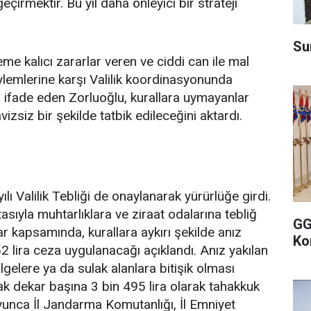
eçirmektir. Bu yıl daha önleyici bir strateji
Su
eme kalıcı zararlar veren ve ciddi can ile mal
eylemlerine karşı Valilik koordinasyonunda
nı ifade eden Zorluoğlu, kurallara uymayanlar
vizsiz bir şekilde tatbik edileceğini aktardı.
ı Valilik Tebliği de onaylanarak yürürlüğe girdi.
tasıyla muhtarlıklara ve ziraat odalarına tebliğ
GG
ar kapsamında, kurallara aykırı şekilde anız
Ko
 lira ceza uygulanacağı açıklandı. Anız yakılan
gelere ya da sulak alanlara bitişik olması
ak dekar başına 3 bin 495 lira olarak tahakkuk
oyunca İl Jandarma Komutanlığı, İl Emniyet