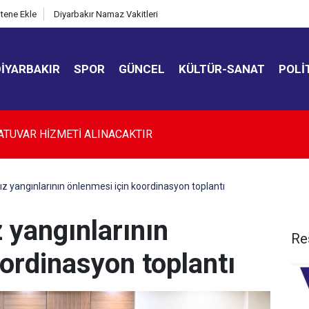
itene Ekle
Diyarbakır Namaz Vakitleri
DIYARBAKIR
SPOR
GÜNCEL
KÜLTÜR-SANAT
POLI
kır’da düğün salonunda kavga: 5 yaralı
ız yangınlarının önlenmesi için koordinasyon toplantı
z yangınlarının
Re
ordinasyon toplantı