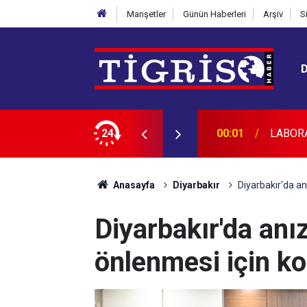
Manşetler
Günün Haberleri
Arşiv
S
CAKTIR
24
23:45
Diyarba
Anasayfa
Diyarbakır
Diyarbakır'da an
Diyarbakır'da anı
önlenmesi için ko